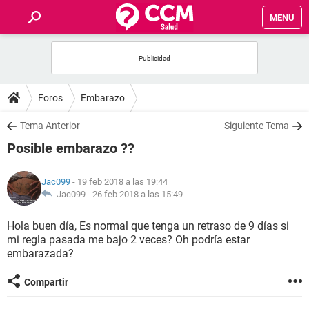
MENU
INICIO
FOROS
Foros
Embarazo
SALUD
Tema Anterior
Siguiente Tema
Posible embarazo ??
FAMILIA
Jac099
- 19 feb 2018 a las 19:44
NUTRICIÓN
Jac099 -
26 feb 2018 a las 15:49
Hola buen día, Es normal que tenga un retraso de 9 días si
BIENESTAR
mi regla pasada me bajo 2 veces? Oh podría estar
embarazada?
SEXUALIDAD
Compartir
GLOSARIO