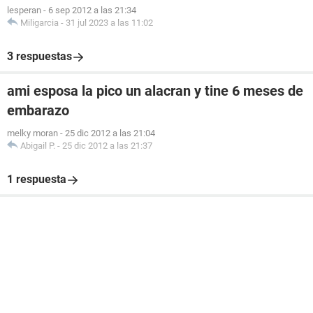
lesperan
-
6 sep 2012 a las 21:34
Miligarcia
-
31 jul 2023 a las 11:02
3 respuestas
ami esposa la pico un alacran y tine 6 meses de
embarazo
melky moran
-
25 dic 2012 a las 21:04
Abigail P.
-
25 dic 2012 a las 21:37
1 respuesta