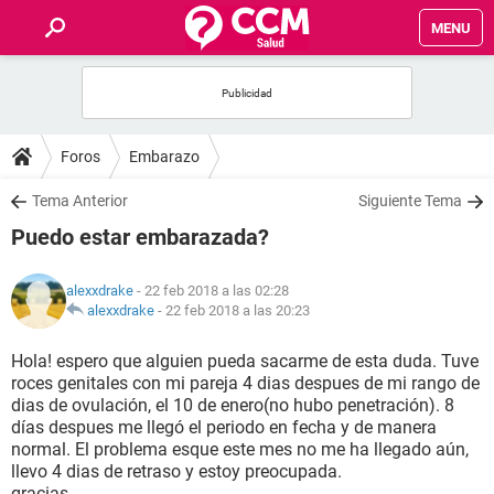
MENU
INICIO
FOROS
Foros
Embarazo
SALUD
Tema Anterior
Siguiente Tema
Puedo estar embarazada?
FAMILIA
alexxdrake
- 22 feb 2018 a las 02:28
NUTRICIÓN
alexxdrake
-
22 feb 2018 a las 20:23
Hola! espero que alguien pueda sacarme de esta duda. Tuve
BIENESTAR
roces genitales con mi pareja 4 dias despues de mi rango de
dias de ovulación, el 10 de enero(no hubo penetración). 8
SEXUALIDAD
días despues me llegó el periodo en fecha y de manera
normal. El problema esque este mes no me ha llegado aún,
llevo 4 dias de retraso y estoy preocupada.
GLOSARIO
gracias