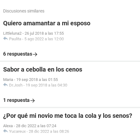
Discusiones similares
Quiero amamantar a mi esposo
Littleluna2
-
26 jul 2018 a las 17:55
Paulita
-
5 ago 2022 a las 12:00
6 respuestas
Sabor a cebolla en los cenos
Maria
-
19 sep 2018 a las 01:55
Dr.Josh
-
19 sep 2018 a las 04:30
1 respuesta
¿Por qué mi novio me toca la cola y los senos?
Alexa
-
28 dic 2022 a las 07:24
Yucareux
-
28 dic 2022 a las 08:26