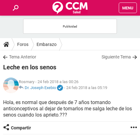
MENU
INICIO
FOROS
Foros
Embarazo
SALUD
Tema Anterior
Siguiente Tema
Leche en los senos
FAMILIA
Rosmary
- 24 feb 2018 a las 00:26
NUTRICIÓN
Dr. Joseph Exebio
-
24 feb 2018 a las 05:19
Hola, es normal que después de 7 años tomando
BIENESTAR
anticonceptivos al dejar de tomarlos me salga leche de los
senos cuando los aprieto.???
SEXUALIDAD
Compartir
GLOSARIO