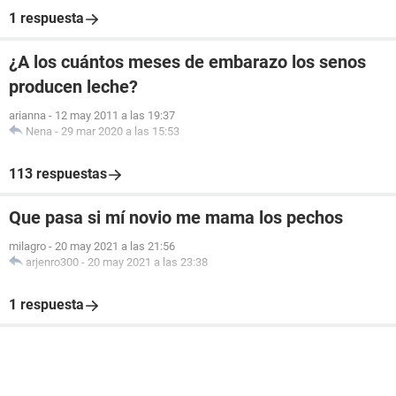
1 respuesta
¿A los cuántos meses de embarazo los senos
producen leche?
arianna
-
12 may 2011 a las 19:37
Nena
-
29 mar 2020 a las 15:53
113 respuestas
Que pasa si mí novio me mama los pechos
milagro
-
20 may 2021 a las 21:56
arjenro300
-
20 may 2021 a las 23:38
1 respuesta