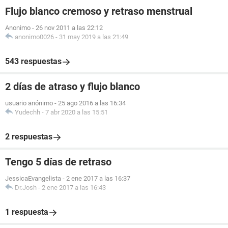
Flujo blanco cremoso y retraso menstrual
Anonimo
-
26 nov 2011 a las 22:12
anonimo0026
-
31 may 2019 a las 21:49
543 respuestas
2 días de atraso y flujo blanco
usuario anónimo
-
25 ago 2016 a las 16:34
Yudechh
-
7 abr 2020 a las 15:51
2 respuestas
Tengo 5 días de retraso
JessicaEvangelista
-
2 ene 2017 a las 16:37
Dr.Josh
-
2 ene 2017 a las 16:43
1 respuesta