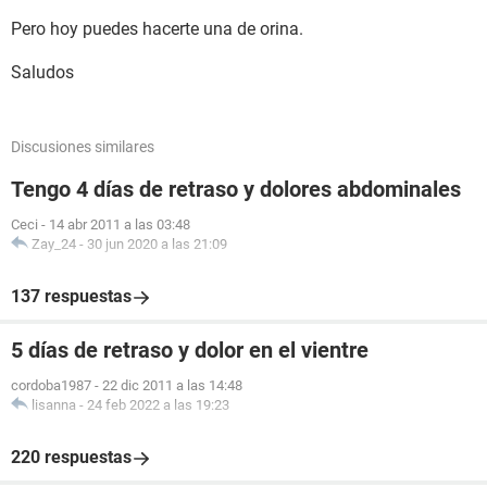
Pero hoy puedes hacerte una de orina.
Saludos
Discusiones similares
Tengo 4 días de retraso y dolores abdominales
Ceci
-
14 abr 2011 a las 03:48
Zay_24
-
30 jun 2020 a las 21:09
137 respuestas
5 días de retraso y dolor en el vientre
cordoba1987
-
22 dic 2011 a las 14:48
lisanna
-
24 feb 2022 a las 19:23
220 respuestas