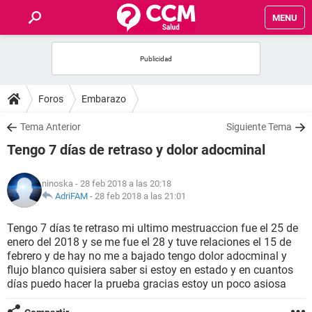
MENU
INICIO
FOROS
Foros
Embarazo
SALUD
Tema Anterior
Siguiente Tema
Tengo 7 días de retraso y dolor adocminal
FAMILIA
ninoska
- 28 feb 2018 a las 20:18
NUTRICIÓN
AdriFAM
-
28 feb 2018 a las 21:01
Tengo 7 días te retraso mi ultimo mestruaccion fue el 25 de
BIENESTAR
enero del 2018 y se me fue el 28 y tuve relaciones el 15 de
febrero y de hay no me a bajado tengo dolor adocminal y
SEXUALIDAD
flujo blanco quisiera saber si estoy en estado y en cuantos
días puedo hacer la prueba gracias estoy un poco asiosa
GLOSARIO