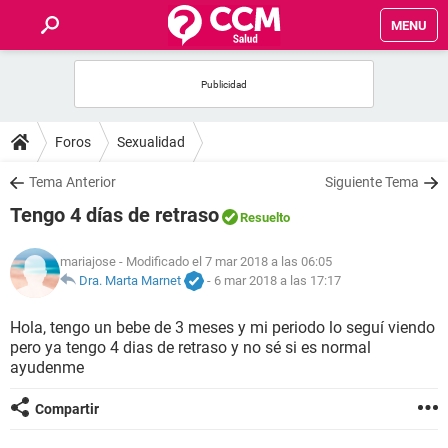
MENU
INICIO
FOROS
Foros
Sexualidad
SALUD
Tema Anterior
Siguiente Tema
Tengo 4 días de retraso
Resuelto
FAMILIA
mariajose
- Modificado el 7 mar 2018 a las 06:05
NUTRICIÓN
Dra. Marta Marnet
-
6 mar 2018 a las 17:17
Hola, tengo un bebe de 3 meses y mi periodo lo seguí viendo
BIENESTAR
pero ya tengo 4 dias de retraso y no sé si es normal
ayudenme
SEXUALIDAD
Compartir
GLOSARIO