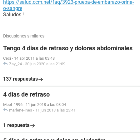
https://salud.ccm.net/faq/3923-prueba-de-embarazo-orina-
o-sangre
Saludos !
Discusiones similares
Tengo 4 días de retraso y dolores abdominales
Ceci
-
14 abr 2011 a las 03:48
Zay_24
-
30 jun 2020 a las 21:09
137 respuestas
4 días de retraso
Meel_1996
-
11 jun 2018 a las 08:04
marlene-ines
-
11 jun 2018 a las 23:41
1 respuesta