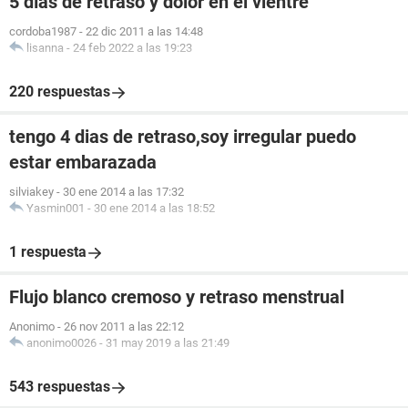
5 días de retraso y dolor en el vientre
cordoba1987
-
22 dic 2011 a las 14:48
lisanna
-
24 feb 2022 a las 19:23
220 respuestas
tengo 4 dias de retraso,soy irregular puedo
estar embarazada
silviakey
-
30 ene 2014 a las 17:32
Yasmin001
-
30 ene 2014 a las 18:52
1 respuesta
Flujo blanco cremoso y retraso menstrual
Anonimo
-
26 nov 2011 a las 22:12
anonimo0026
-
31 may 2019 a las 21:49
543 respuestas