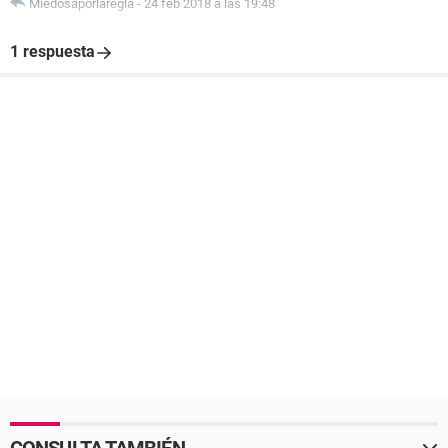
Miedosaporlaregla
-
24 feb 2018 a las 19:48
1 respuesta