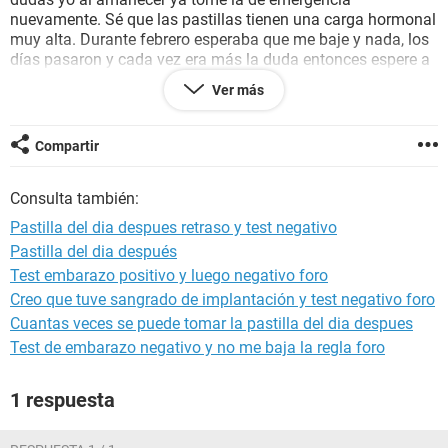
nuevamente. Sé que las pastillas tienen una carga hormonal
muy alta. Durante febrero esperaba que me baje y nada, los
días pasaron y cada vez era más la duda entonces espere a
que termine el mes y el 28 de febrero (todo el mes no me
Ver más
vino) decidí hacerme un análisis de sangre para descartar
todo tipo de embarazo y el resultado del mismo me dió
negativo. Lo cual me dejo tranquila unos dias, pero resulta
Compartir
que hoy ya es 12 de marzo y aún no me baja. Solo quisiera
saber si usted me recomienda que me vuelva a hacer otro
Consulta también:
análisis de sangre o si usted cree que debo quedarme
tranquila y que el echo de que no me baje es consecuencia
Pastilla del dia despues retraso y test negativo
de las pastillas del día después ? Le agradecería su
Pastilla del dia después
contestación.
Test embarazo positivo y luego negativo foro
Creo que tuve sangrado de implantación y test negativo foro
Cuantas veces se puede tomar la pastilla del dia despues
Test de embarazo negativo y no me baja la regla foro
1 respuesta