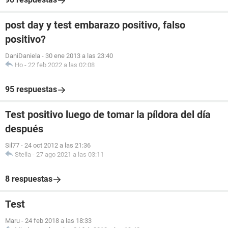
post day y test embarazo positivo, falso
positivo?
DaniDaniela
-
30 ene 2013 a las 23:40
Ho
-
22 feb 2022 a las 02:08
95 respuestas
Test positivo luego de tomar la píldora del día
después
Sil77
-
24 oct 2012 a las 21:36
Stella
-
27 ago 2021 a las 03:11
8 respuestas
Test
Maru
-
24 feb 2018 a las 18:33