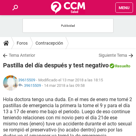
MENU
INICIO
FOROS
Foros
Contracepción
SALUD
Tema Anterior
Siguiente Tema
Pastilla del día después y test negativo
Resuelto
FAMILIA
39615509
- Modificado el 13 mar 2018 a las 18:15
NUTRICIÓN
39615509
-
14 mar 2018 a las 09:58
Hola doctora tengo una duda. En el mes de enero me tomé 2
BIENESTAR
pastillas de emergencia la primera la tome el 9 y para el día
13 a 17 de enero me bajo el periodo. Luego de eso continue
SEXUALIDAD
teniendo relaciones con mi novio pero el día 21de ese
mismo mes (enero) tuve un accidente durante el acto sexual
se rompió el preservativo (no acabo dentro) pero por las
GLOSARIO
dudas yo al amanecer ya tomé la de emergencia