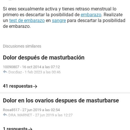
Si eres sexualmente activa y tienes retraso menstrual lo
primero es descartar la posibilidad de
embarazo
. Realizate
un
test de embarazo
en
sangre
para descartar la posibilidad
de embarazo.
Discusiones similares
Dolor después de masturbación
10090807
-
16 oct 2014 a las 07:12
Docdiaz
-
1 feb 2023 a las 00:46
41 respuestas
Dolor en los ovarios despues de masturbarse
Rosa8517
-
27 jun 2019 a las 02:54
DRA. MARNET
-
27 jun 2019 a las 12:27
1 respuesta