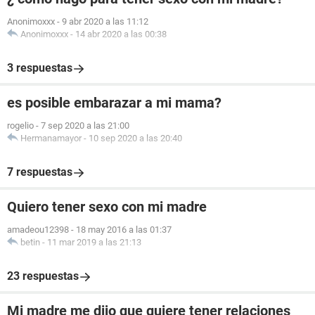
Anonimoxxx
-
9 abr 2020 a las 11:12
Anonimoxxx
-
14 abr 2020 a las 00:38
3 respuestas
es posible embarazar a mi mama?
rogelio
-
7 sep 2020 a las 21:00
Hermanamayor
-
10 sep 2020 a las 20:40
7 respuestas
Quiero tener sexo con mi madre
amadeou12398
-
18 may 2016 a las 01:37
betin
-
11 mar 2019 a las 21:13
23 respuestas
Mi madre me dijo que quiere tener relaciones