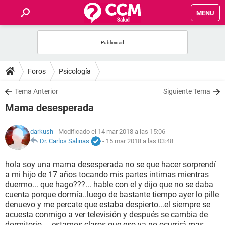
MENU
INICIO
FOROS
Foros
Psicología
SALUD
Tema Anterior
Siguiente Tema
Mama desesperada
FAMILIA
darkush
- Modificado el 14 mar 2018 a las 15:06
NUTRICIÓN
Dr. Carlos Salinas
-
15 mar 2018 a las 03:48
hola soy una mama desesperada no se que hacer sorprendí
BIENESTAR
a mi hijo de 17 años tocando mis partes intimas mientras
duermo... que hago???... hable con el y dijo que no se daba
SEXUALIDAD
cuenta porque dormía..luego de bastante tiempo ayer lo pille
denuevo y me percate que estaba despierto...el siempre se
acuesta conmigo a ver televisión y después se cambia de
GLOSARIO
dormitorio.... estamos claros que eso ya no ocurrirá mas...