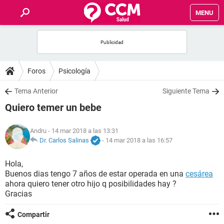
MENU
INICIO
FOROS
Foros
Psicología
SALUD
Tema Anterior
Siguiente Tema
Quiero temer un bebe
FAMILIA
Andru
- 14 mar 2018 a las 13:31
NUTRICIÓN
Dr. Carlos Salinas
-
14 mar 2018 a las 16:57
Hola,
BIENESTAR
Buenos dias tengo 7 años de estar operada en una
cesárea
ahora quiero tener otro hijo q posibilidades hay ?
SEXUALIDAD
Gracias
Compartir
GLOSARIO