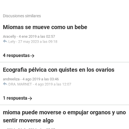
Discusiones similares
Miomas se mueve como un bebe
Aracelly
-
4 ene 2019 a las 02:57
Lety
-
27 may 2023 a las 09:18
4 respuestas
Ecografia pélvica con quistes en los ovarios
andreeliza
-
4 ago 2019 a las 03:46
DRA. MARNET
-
4 ago 2019 a las 12:07
1 respuesta
mioma puede moverse o empujar organos y uno
sentir moverse algo