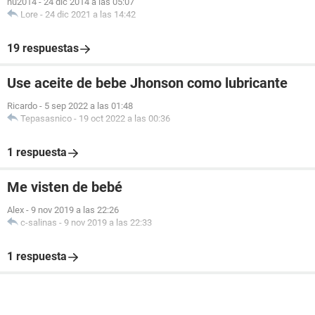
nu2014
-
24 dic 2014 a las 05:07
Lore
-
24 dic 2021 a las 14:42
19 respuestas
Use aceite de bebe Jhonson como lubricante
Ricardo
-
5 sep 2022 a las 01:48
Tepasasnico
-
19 oct 2022 a las 00:36
1 respuesta
Me visten de bebé
Alex
-
9 nov 2019 a las 22:26
c-salinas
-
9 nov 2019 a las 22:33
1 respuesta