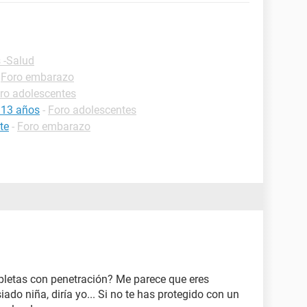
 -Salud
-
Foro embarazo
ro adolescentes
 13 años
-
Foro adolescentes
te
-
Foro embarazo
pletas con penetración? Me parece que eres
do niña, diría yo... Si no te has protegido con un