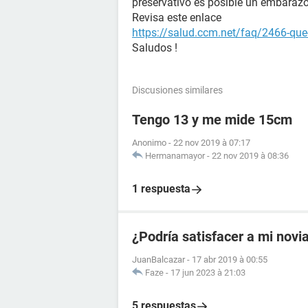
preservativo es posible un embarazo,
Revisa este enlace
https://salud.ccm.net/faq/2466-que-
Saludos !
Discusiones similares
Tengo 13 y me mide 15cm
Anonimo
-
22 nov 2019 à 07:17
Hermanamayor
-
22 nov 2019 à 08:36
1 respuesta
¿Podría satisfacer a mi novi
JuanBalcazar
-
17 abr 2019 à 00:55
Faze
-
17 jun 2023 à 21:03
5 respuestas