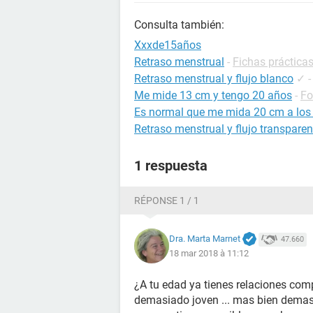
Consulta también:
Xxxde15años
Retraso menstrual
-
Fichas prácticas
Retraso menstrual y flujo blanco
✓
Me mide 13 cm y tengo 20 años
-
Fo
Es normal que me mida 20 cm a los
Retraso menstrual y flujo transparen
1 respuesta
RÉPONSE 1 / 1
Dra. Marta Marnet
47.660
18 mar 2018 à 11:12
¿A tu edad ya tienes relaciones com
demasiado joven ... mas bien demasia