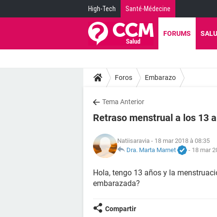
High-Tech
Santé-Médecine
FORUMS
SAL
Foros
Embarazo
Tema Anterior
Retraso menstrual a los 13 
Natiisaravia
- 18 mar 2018 à 08:35
Dra. Marta Marnet
-
18 mar 2
Hola, tengo 13 años y la menstruaci
embarazada?
Compartir