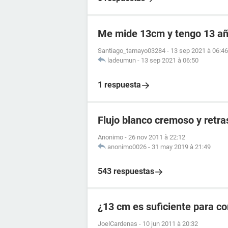
Me mide 13cm y tengo 13 añ
Santiago_tamayo03284
-
13 sep 2021 à 06:46
ladeumun
-
13 sep 2021 à 06:50
1 respuesta
Flujo blanco cremoso y retr
Anonimo
-
26 nov 2011 à 22:12
anonimo0026
-
31 may 2019 à 21:49
543 respuestas
¿13 cm es suficiente para c
JoelCardenas
-
10 jun 2011 à 20:32