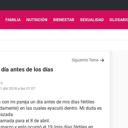
FAMILIA
NUTRICIÓN
BIENESTAR
SEXUALIDAD
GLOSARI
Siguiente Tema
 día antes de los días
16
1 abr 2018 a las 01:07
 con mi pareja un día antes de mis días fértiles
damente) en las cuales eyaculó dentro. Mi duda es
razada.
mada para el 8 de abril.
marzo y esto ocurrió el 19 (mis días fértiles en