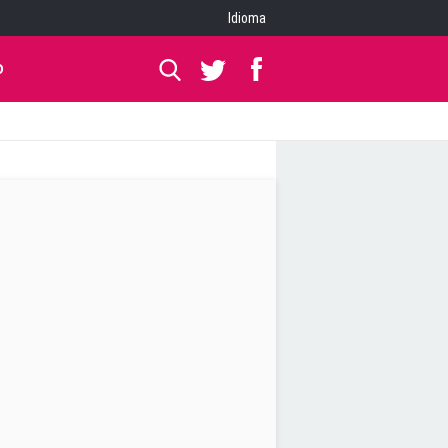
Idioma
O