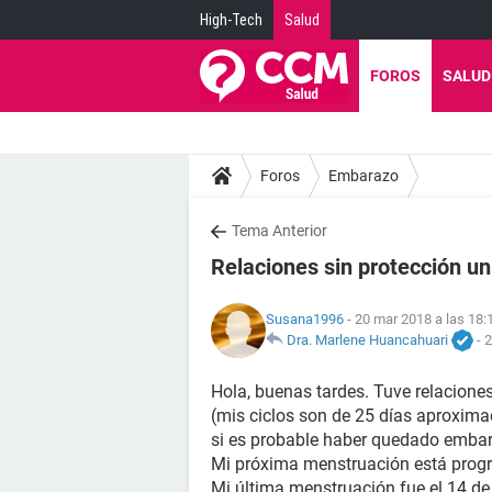
High-Tech
Salud
FOROS
SALUD
Foros
Embarazo
Tema Anterior
Relaciones sin protección un
Susana1996
- 20 mar 2018 a las 18:
Dra. Marlene Huancahuari
-
2
Hola, buenas tardes. Tuve relaciones
(mis ciclos son de 25 días aproxima
si es probable haber quedado emba
Mi próxima menstruación está progra
Mi última menstruación fue el 14 de 