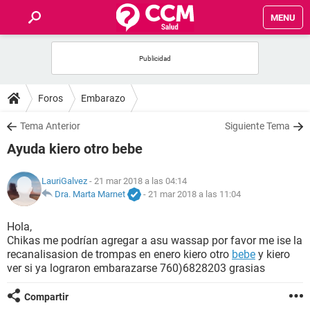
MENU
INICIO
FOROS
Foros
Embarazo
SALUD
Tema Anterior
Siguiente Tema
Ayuda kiero otro bebe
FAMILIA
LauriGalvez
- 21 mar 2018 a las 04:14
NUTRICIÓN
Dra. Marta Marnet
-
21 mar 2018 a las 11:04
Hola,
BIENESTAR
Chikas me podrían agregar a asu wassap por favor me ise la
recanalisasion de trompas en enero kiero otro
bebe
y kiero
SEXUALIDAD
ver si ya lograron embarazarse 760)6828203 grasias
Compartir
GLOSARIO