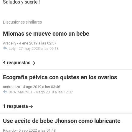
Saludos y suerte !
Discusiones similares
Miomas se mueve como un bebe
Aracelly
-
4 ene 2019 a las 02:57
Lety
-
27 may 2023 a las 09:18
4 respuestas
Ecografia pélvica con quistes en los ovarios
andreeliza
-
4 ago 2019 a las 03:46
DRA. MARNET
-
4 ago 2019 a las 12:07
1 respuesta
Use aceite de bebe Jhonson como lubricante
Ricardo
-
5 sep 2022 a las 01:48