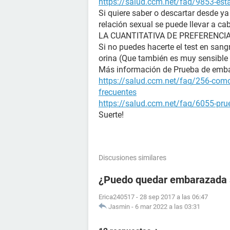
https://salud.ccm.net/faq/9853-es
Si quiere saber o descartar desde y
relación sexual se puede llevar a ca
LA CUANTITATIVA DE PREFERENCIA (La
Si no puedes hacerte el test en sangr
orina (Que también es muy sensible 
Más información de Prueba de emb
https://salud.ccm.net/faq/256-como
frecuentes
https://salud.ccm.net/faq/6055-prue
Suerte!
Discusiones similares
¿Puedo quedar embarazada si
Erica240517
-
28 sep 2017 a las 06:47
Jasmin
-
6 mar 2022 a las 03:31