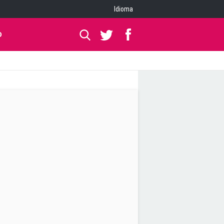
Idioma
O