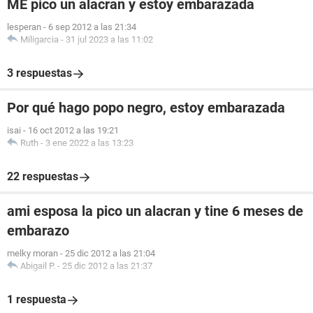
ME pico un alacran y estoy embarazada
lesperan
-
6 sep 2012 a las 21:34
Miligarcia
-
31 jul 2023 a las 11:02
3 respuestas
Por qué hago popo negro, estoy embarazada
isai
-
16 oct 2012 a las 19:21
Ruth
-
3 ene 2022 a las 13:23
22 respuestas
ami esposa la pico un alacran y tine 6 meses de
embarazo
melky moran
-
25 dic 2012 a las 21:04
Abigail P.
-
25 dic 2012 a las 21:37
1 respuesta