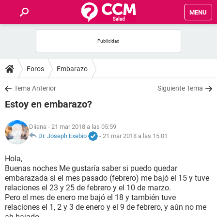
MENU
INICIO
FOROS
Foros
Embarazo
SALUD
Tema Anterior
Siguiente Tema
Estoy en embarazo?
FAMILIA
Diiana
- 21 mar 2018 a las 05:59
NUTRICIÓN
Dr. Joseph Exebio
-
21 mar 2018 a las 15:01
Hola,
BIENESTAR
Buenas noches Me gustaría saber si puedo quedar
embarazada si el mes pasado (febrero) me bajó el 15 y tuve
SEXUALIDAD
relaciones el 23 y 25 de febrero y el 10 de marzo.
Pero el mes de enero me bajó el 18 y también tuve
relaciones el 1, 2 y 3 de enero y el 9 de febrero, y aún no me
GLOSARIO
ah bajado