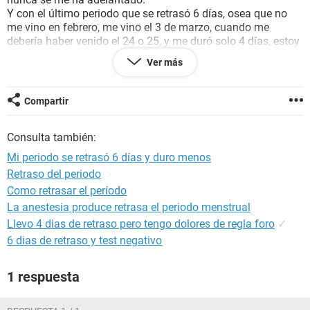
Y con el último periodo que se retrasó 6 días, osea que no
me vino en febrero, me vino el 3 de marzo, cuando me
debería haber venido el 24 o 25, y me duró solo 4 días, estoy
muy asustada. No he tenido relaciones sexuales, ni roce de
Ver más
ningún tipo, ni nada, soy virgen. De igual forma me da miedo
que por algun motivo este embarazada, lo se suena estúpido
pero estoy asustada, porque nose si mi último periodo a sido
Compartir
menstruación o no, porque sé que cuando estás
embarazada también tienes sangrado que te dura 2 o 3 días
Consulta también:
y es marrón. Y el mío rojo oscuro y los últimos días fue un
poco marrón y luego el 5, 6 y 7mo día tuve pérdidas (normal
Mi periodo se retrasó 6 días y duro menos
en mi) pero raro por la duración corta del periodo. He notado
Retraso del periodo
la panza hinchada pero nose si es por sugestión o que.
Como retrasar el período
También he estado muy estresada el mes de febrero y
marzo porque he tenido exámenes y sé que el estrés produce
La anestesia produce retrasa el periodo menstrual
hinchazón abdominal. Y por el tema de que no me venía
Llevo 4 dias de retraso pero tengo dolores de regla foro
✓
tmbn he estado ansiosa, presionada, preocupada, triste,
6 dias de retraso y test negativo
etc...
AYUUDEENME!! Que puede ser? Puedo estar embarazada? O
1 respuesta
es algún problema en los ovarios???