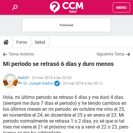
MENU
INICIO
FOROS
Foros
Salud
SALUD
Tema Anterior
Siguiente Tema
Mi periodo se retrasó 6 días y duro menos
FAMILIA
Nati26
- 23 mar 2018 a las 02:52
NUTRICIÓN
Dr. Joseph Exebio
-
23 mar 2018 a las 03:12
Hola, mi último periodo se retraso 6 días y me duró 4 días
BIENESTAR
(siempre me dura 7 días el periodo) y he tenido cambios en
los últimos meses en mi periodo: en octubre me vino el 25,
SEXUALIDAD
en noviembre el 24, en diciembre el 25 y en enero el 23. Mi
periodo normalmente se retrasa 1 o 2 días, yo sé que si tal
mes me viene el 21 el próximo me va a venir el 22 o 23, pero
GLOSARIO
nunca se me ha adelantado.