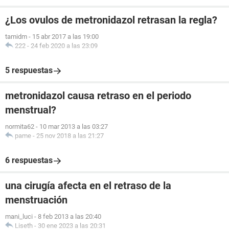
¿Los ovulos de metronidazol retrasan la regla?
tamidm
-
15 abr 2017 a las 19:00
222
-
24 feb 2020 a las 23:09
5 respuestas
metronidazol causa retraso en el periodo
menstrual?
normita62
-
10 mar 2013 a las 03:27
pame
-
25 nov 2018 a las 21:27
6 respuestas
una cirugía afecta en el retraso de la
menstruación
mani_luci
-
8 feb 2013 a las 20:40
Liseth
-
30 ene 2023 a las 20:31