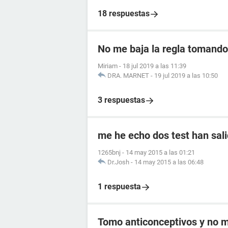
18 respuestas
No me baja la regla tomando 
Miriam
-
18 jul 2019 a las 11:39
DRA. MARNET
-
19 jul 2019 a las 10:50
3 respuestas
me he echo dos test han sali
1265bnj
-
14 may 2015 a las 01:21
Dr.Josh
-
14 may 2015 a las 06:48
1 respuesta
Tomo anticonceptivos y no me