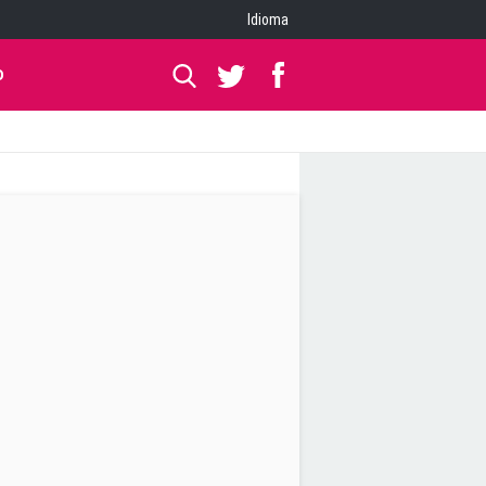
Idioma
O