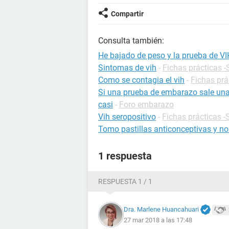
Compartir
Consulta también:
He bajado de peso y la prueba de VI
Sintomas de vih
-
Fichas prácticas -
Como se contagia el vih
-
Fichas prá
Si una prueba de embarazo sale una r
casi
-
Foro embarazo
Vih seropositivo
-
Fichas prácticas -
Tomo pastillas anticonceptivas y no
1 respuesta
RESPUESTA 1 / 1
Dra. Marlene Huancahuari
27 mar 2018 a las 17:48