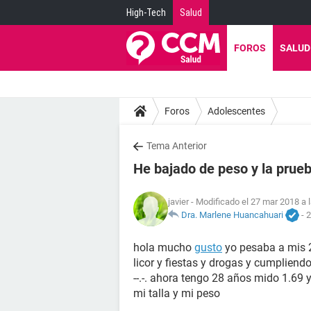
High-Tech
Salud
FOROS
SALUD
Foros
Adolescentes
Tema Anterior
He bajado de peso y la prueb
javier
- Modificado el 27 mar 2018 a 
Dra. Marlene Huancahuari
-
2
hola mucho
gusto
yo pesaba a mis 2
licor y fiestas y drogas y cumpliend
--.-. ahora tengo 28 años mido 1.69 
mi talla y mi peso