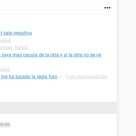
H sale negativa
Salud
cticas -Salud
aya mas oscura de la otra y si la otra no se ve
Salud
 me ha bajado la regla foro
✓
-
Foro contracepción
29.005