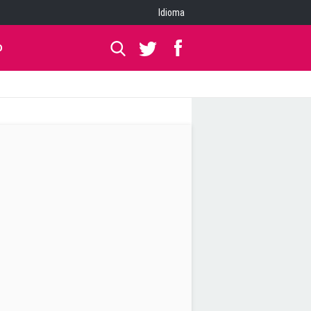
Idioma
O