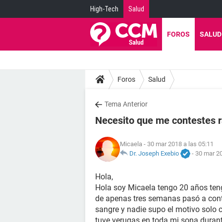
High-Tech
Salud
FOROS
SALUD
Foros
Salud
Tema Anterior
Necesito que me contestes r
Micaela
- 30 mar 2018 a las 05:11
Dr. Joseph Exebio
-
30 mar 20
Hola,
Hola soy Micaela tengo 20 años ten
de apenas tres semanas pasó a cont
sangre y nadie supo el motivo solo 
tuve verugas en toda mi sona duran