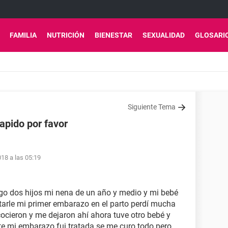
FAMILIA
NUTRICIÓN
BIENESTAR
SEXUALIDAD
GLOSARI
Siguiente Tema
apido por favor
18 a las 05:19
go dos hijos mi nena de un año y medio y mi bebé
arle mi primer embarazo en el parto perdí mucha
cocieron y me dejaron ahí ahora tuve otro bebé y
te mi embarazo fui tratada se me curo todo pero