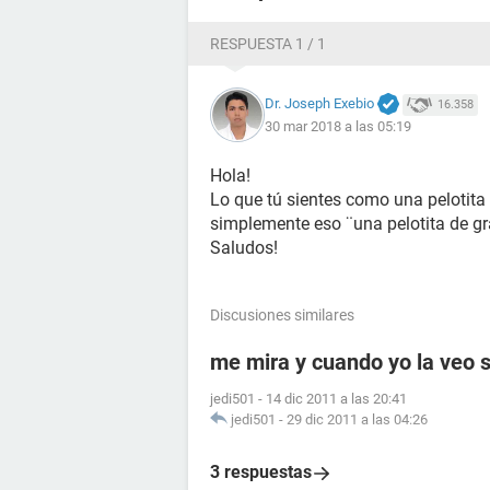
RESPUESTA 1 / 1
Dr. Joseph Exebio
16.358
30 mar 2018 a las 05:19
Hola!
Lo que tú sientes como una pelotita
simplemente eso ¨una pelotita de gr
Saludos!
Discusiones similares
me mira y cuando yo la veo s
jedi501
-
14 dic 2011 a las 20:41
jedi501
-
29 dic 2011 a las 04:26
3 respuestas