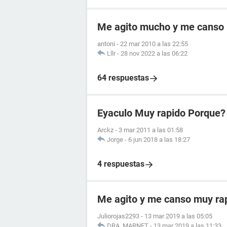
Me agito mucho y me canso 
antoni
-
22 mar 2010 a las 22:55
Lllr
-
28 nov 2022 a las 06:22
64 respuestas
Eyaculo Muy rapido Porque?
Arckz
-
3 mar 2011 a las 01:58
Jorge
-
6 jun 2018 a las 18:27
4 respuestas
Me agito y me canso muy ra
Juliorojas2293
-
13 mar 2019 a las 05:05
DRA. MARNET
-
13 mar 2019 a las 11:33