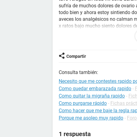
sufría de muchos dolores de ovario 
todo bien y ahora estoy sintiendo d
aveces los analgésicos no calman mi
x ratos bajo mucho siento dolores d
me duerme la pierna izquierda y m
no me pasó y ahora dentro de mi so
y se puede correr por ratos es chica
aser fui a tres ginecologos diferent
Compartir
después de ser madre usted q me re
alarmante o solo es algo normal
Consulta también:
Y si es normal xq solo a mi me pasa 
no les pasó
Necesito que me contestes rapido po
Como quedar embarazada rapido
-
Como quitar la migraña rapido
-
Fic
Como purgarse rápido
-
Fichas práct
Como hacer que me baje la regla ra
Porque me asoleo muy rapido
-
For
1 respuesta