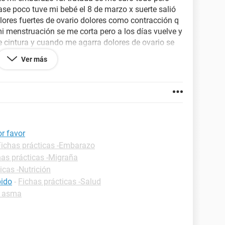
ase poco tuve mi bebé el 8 de marzo x suerte salió
olores fuertes de ovario dolores como contracción q
 menstruación se me corta pero a los días vuelve y
e cintura y cuando me agarra dolores de ovario se
e canso mucho al caminar cosa q en mi embarazo
Ver más
na tengo una pelotita como de grasa la puedo tocar
 y por ratos cm q se sale usted q me recomienda
es de mi salita sercana y solo me dicen q es normal
comienda o q diagnóstico me puede dar es para
y a varias madres q le pregunto me dicen q a ellas
r favor
Fichas prácticas -Embarazo
has prácticas -Migraña
icas -Nutrición
pido
-
Fichas prácticas -Salud
o asma