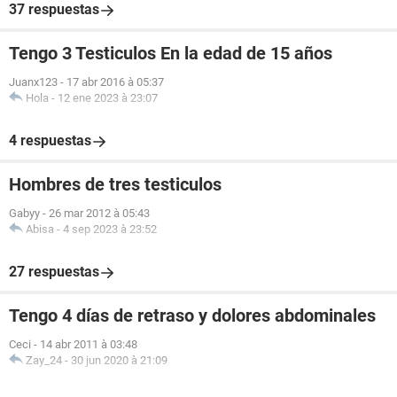
37 respuestas
Tengo 3 Testiculos En la edad de 15 años
Juanx123
-
17 abr 2016 à 05:37
Hola
-
12 ene 2023 à 23:07
4 respuestas
Hombres de tres testiculos
Gabyy
-
26 mar 2012 à 05:43
Abisa
-
4 sep 2023 à 23:52
27 respuestas
Tengo 4 días de retraso y dolores abdominales
Ceci
-
14 abr 2011 à 03:48
Zay_24
-
30 jun 2020 à 21:09