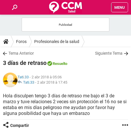
MENU
INICIO
FORUMS
Foros
Profesionales de la salud
SALUD
Tema Anterior
Siguiente Tema
3 días de retraso
Resuelto
FAMILIA
Tati.33
- 2 abr 2018 à 05:06
NUTRICIÓN
Tati.33
-
2 abr 2018 à 17:45
Hola disculpen tengo 3 días de retraso me bajo el 3 de
BIENESTAR
marzo y tuve relaciones 2 veces sin protección el 16 no se si
estaba en mis días peligroso me ayudan por favor hay
SEXUALIDAD
alguna posibilidad que haya un embarazo
Compartir
GLOSARIO