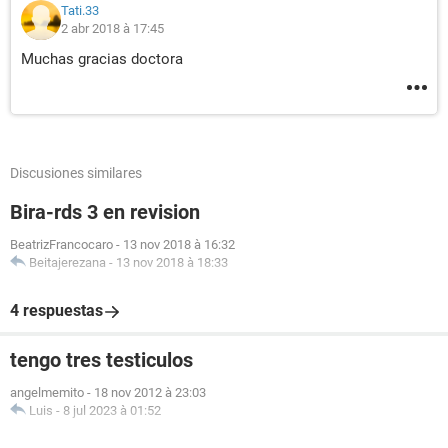
Tati.33
2 abr 2018 à 17:45
Muchas gracias doctora
Discusiones similares
Bira-rds 3 en revision
BeatrizFrancocaro
-
13 nov 2018 à 16:32
Beitajerezana
-
13 nov 2018 à 18:33
4 respuestas
tengo tres testiculos
angelmemito
-
18 nov 2012 à 23:03
Luis
-
8 jul 2023 à 01:52