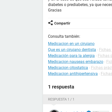
diabetes o prediabetes, ya que neces
Gracias
Compartir
Consulta también:
Medicacion en un cirujano
Que es un cirujano dentista
-
Fichas 
Medicación para la alergia
-
Fichas p
Medicacion nauseas embarazo
-
Fic
Medicacion citostatica
-
Fichas prác
Medicacion antihipertensiva
-
Fichas
1 respuesta
RESPUESTA 1 / 1