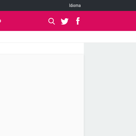
Idioma
O