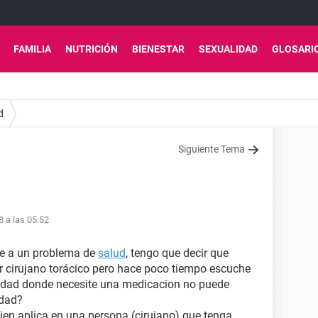
FAMILIA
NUTRICIÓN
BIENESTAR
SEXUALIDAD
GLOSARI
d
Siguiente Tema
8 a las 05:52
te a un problema de
salud
, tengo que decir que
er cirujano torácico pero hace poco tiempo escuche
medad donde necesite una medicacion no puede
rdad?
ien aplica en una persona (cirujano) que tenga