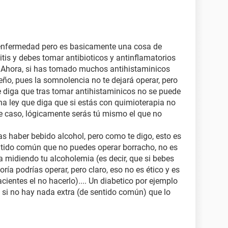
e enfermedad pero es basicamente una cosa de
itis y debes tomar antibioticos y antinflamatorios
. Ahora, si has tomado muchos antihistaminicos
eño, pues la somnolencia no te dejará operar, pero
e diga que tras tomar antihistaminicos no se puede
a ley que diga que si estás con quimioterapia no
se caso, lógicamente serás tú mismo el que no
ras haber bebido alcohol, pero como te digo, esto es
ntido común que no puedes operar borracho, no es
a midiendo tu alcoholemia (es decir, que si bebes
ría podrías operar, pero claro, eso no es ético y es
entes el no hacerlo).... Un diabetico por ejemplo
a si no hay nada extra (de sentido común) que lo