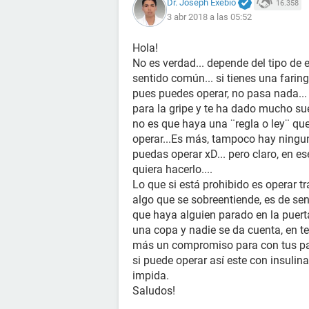
Dr. Joseph Exebio
16.358
3 abr 2018 a las 05:52
Hola!
No es verdad... depende del tipo d
sentido común... si tienes una faring
pues puedes operar, no pasa nada..
para la gripe y te ha dado mucho su
no es que haya una ¨regla o ley¨ qu
operar...Es más, tampoco hay ningun
puedas operar xD... pero claro, en e
quiera hacerlo....
Lo que si está prohibido es operar t
algo que se sobreentiende, es de se
que haya alguien parado en la puert
una copa y nadie se da cuenta, en teo
más un compromiso para con tus paci
si puede operar así este con insulin
impida.
Saludos!