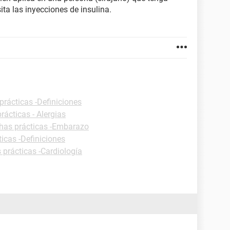
ita las inyecciones de insulina.
prácticas -Definiciones
rácticas - Alergias
has prácticas -Embarazo
ticas -Definiciones
 prácticas -Cardiología