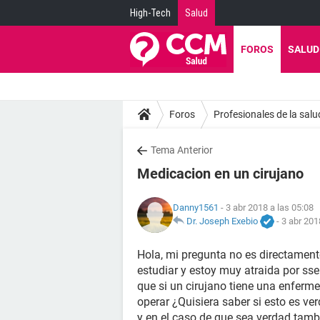
High-Tech
Salud
FOROS
SALUD
Foros
Profesionales de la salu
Tema Anterior
Medicacion en un cirujano
Danny1561
- 3 abr 2018 a las 05:08
Dr. Joseph Exebio
-
3 abr 201
Hola, mi pregunta no es directamen
estudiar y estoy muy atraida por ss
que si un cirujano tiene una enfer
operar ¿Quisiera saber si esto es ve
y en el caso de que sea verdad tamb