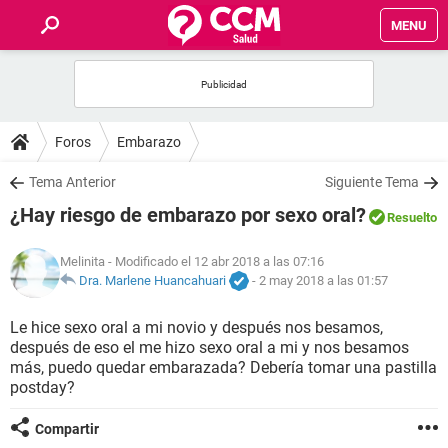
MENU
INICIO
FOROS
Foros
Embarazo
SALUD
Tema Anterior
Siguiente Tema
¿Hay riesgo de embarazo por sexo oral?
Resuelto
FAMILIA
Melinita
- Modificado el 12 abr 2018 a las 07:16
NUTRICIÓN
Dra. Marlene Huancahuari
-
2 may 2018 a las 01:57
Le hice sexo oral a mi novio y después nos besamos,
BIENESTAR
después de eso el me hizo sexo oral a mi y nos besamos
más, puedo quedar embarazada? Debería tomar una pastilla
SEXUALIDAD
postday?
Compartir
GLOSARIO