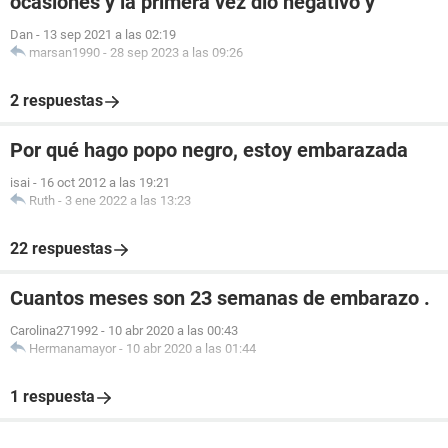
ocasiones y la primera vez dió negativo y
Dan
-
13 sep 2021 a las 02:19
marsan1990
-
28 sep 2023 a las 09:26
2 respuestas
Por qué hago popo negro, estoy embarazada
isai
-
16 oct 2012 a las 19:21
Ruth
-
3 ene 2022 a las 13:23
22 respuestas
Cuantos meses son 23 semanas de embarazo .
Carolina271992
-
10 abr 2020 a las 00:43
Hermanamayor
-
10 abr 2020 a las 01:44
1 respuesta