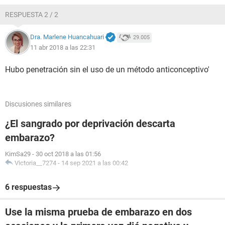
RESPUESTA 2 / 2
Dra. Marlene Huancahuari
29.005
11 abr 2018 a las 22:31
Hubo penetración sin el uso de un método anticonceptivo'
Discusiones similares
¿El sangrado por deprivación descarta
embarazo?
KimSa29
-
30 oct 2018 a las 01:56
Victoria__7274
-
14 sep 2021 a las 00:42
6 respuestas
Use la misma prueba de embarazo en dos