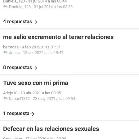
Daniela_123
-
31 jul 2014 a las 00:44
Daniela_123
-
31 jul 2014 a las 03:38
4 respuestas
me salio excremento al tener relaciones
hermosa
-
9 feb 2012 a las 01:17
Jonas
-
13 abr 2022 a las 19:47
8 respuestas
Tuve sexo con mi prima
Adejo10
-
19 abr 2021 a las 00:05
Ismael1312
-
23 may 2021 a las 09:54
1 respuesta
Defecar en las relaciones sexuales
Gracieblue
-
17 nov 2020 a las 22:39