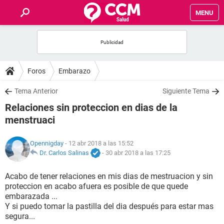
MENU
INICIO
FOROS
Foros
Embarazo
SALUD
Tema Anterior
Siguiente Tema
Relaciones sin proteccion en dias de la
FAMILIA
menstruaci
NUTRICIÓN
Opennigday
- 12 abr 2018 a las 15:52
Dr. Carlos Salinas
-
30 abr 2018 a las 17:25
BIENESTAR
Acabo de tener relaciones en mis dias de mestruacion y sin
proteccion en acabo afuera es posible de que quede
SEXUALIDAD
embarazada ...
Y si puedo tomar la pastilla del dia después para estar mas
segura...
GLOSARIO