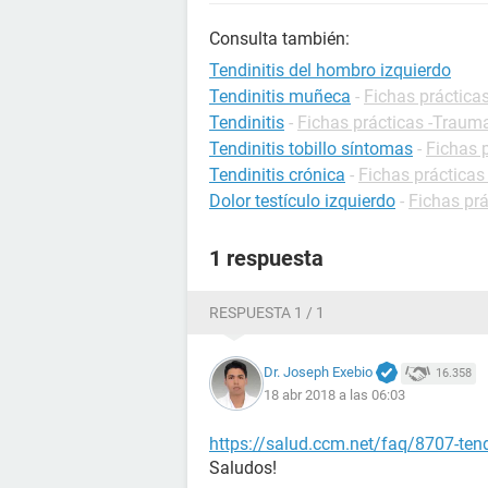
Consulta también:
Tendinitis del hombro izquierdo
Tendinitis muñeca
-
Fichas práctica
Tendinitis
-
Fichas prácticas -Trauma
Tendinitis tobillo síntomas
-
Fichas 
Tendinitis crónica
-
Fichas prácticas
Dolor testículo izquierdo
-
Fichas prá
1 respuesta
RESPUESTA 1 / 1
Dr. Joseph Exebio
16.358
18 abr 2018 a las 06:03
https://salud.ccm.net/faq/8707-ten
Saludos!