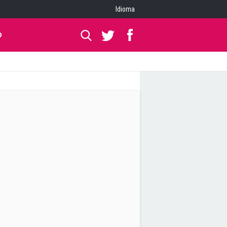
Idioma
O