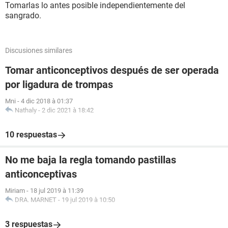
Tomarlas lo antes posible independientemente del
sangrado.
Discusiones similares
Tomar anticonceptivos después de ser operada
por ligadura de trompas
Mni
-
4 dic 2018 à 01:37
Nathaly
-
2 dic 2021 à 18:42
10 respuestas
No me baja la regla tomando pastillas
anticonceptivas
Miriam
-
18 jul 2019 à 11:39
DRA. MARNET
-
19 jul 2019 à 10:50
3 respuestas