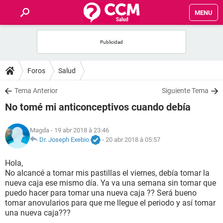
MENU
INICIO
FORUMS
Foros
Salud
SALUD
Tema Anterior
Siguiente Tema
No tomé mi anticonceptivos cuando debía
FAMILIA
Magda
- 19 abr 2018 à 23:46
NUTRICIÓN
Dr. Joseph Exebio
-
20 abr 2018 à 05:57
Hola,
BIENESTAR
No alcancé a tomar mis pastillas el viernes, debía tomar la
nueva caja ese mismo día. Ya va una semana sin tomar que
SEXUALIDAD
puedo hacer para tomar una nueva caja ?? Será bueno
tomar anovularios para que me llegue el periodo y así tomar
una nueva caja???
GLOSARIO