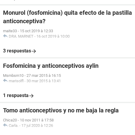
Monurol (fosfomicina) quita efecto de la pastilla
anticonceptiva?
maite33
-
15 oct 2019 à 12:33
DRA. MARNET
-
16 oct 2019 à 10:00
3 respuestas
Fosfomicina y anticonceptivos aylin
Msmbsm10
-
27 mar 2015 à 16:15
marisolfl
-
30 mar 2015 à 13:41
1 respuesta
Tomo anticonceptivos y no me baja la regla
Chica20
-
10 nov 2011 à 17:58
Carla.
-
17 jul 2020 à 12:26