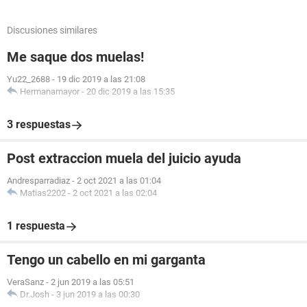
Discusiones similares
Me saque dos muelas!
Yu22_2688
-
19 dic 2019 a las 21:08
Hermanamayor
-
20 dic 2019 a las 15:35
3 respuestas
Post extraccion muela del juicio ayuda
Andresparradiaz
-
2 oct 2021 a las 01:04
Matias2202
-
2 oct 2021 a las 02:04
1 respuesta
Tengo un cabello en mi garganta
VeraSanz
-
2 jun 2019 a las 05:51
Dr.Josh
-
3 jun 2019 a las 00:30