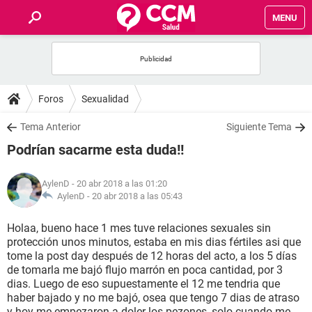
MENU
INICIO
FOROS
Foros
Sexualidad
SALUD
Tema Anterior
Siguiente Tema
Podrían sacarme esta duda!!
FAMILIA
AylenD
- 20 abr 2018 a las 01:20
NUTRICIÓN
AylenD -
20 abr 2018 a las 05:43
Holaa, bueno hace 1 mes tuve relaciones sexuales sin
BIENESTAR
protección unos minutos, estaba en mis dias fértiles asi que
tome la post day después de 12 horas del acto, a los 5 días
SEXUALIDAD
de tomarla me bajó flujo marrón en poca cantidad, por 3
dias. Luego de eso supuestamente el 12 me tendria que
haber bajado y no me bajó, osea que tengo 7 dias de atraso
GLOSARIO
y hoy me empezaron a doler los pezones, solo cuando me