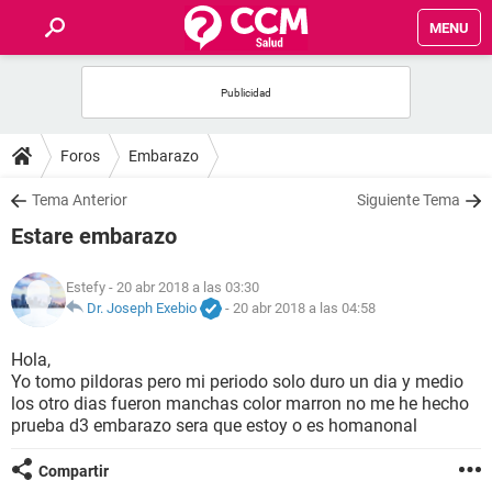
MENU
INICIO
FOROS
Foros
Embarazo
SALUD
Tema Anterior
Siguiente Tema
Estare embarazo
FAMILIA
Estefy
- 20 abr 2018 a las 03:30
NUTRICIÓN
Dr. Joseph Exebio
-
20 abr 2018 a las 04:58
Hola,
BIENESTAR
Yo tomo pildoras pero mi periodo solo duro un dia y medio
los otro dias fueron manchas color marron no me he hecho
SEXUALIDAD
prueba d3 embarazo sera que estoy o es homanonal
Compartir
GLOSARIO