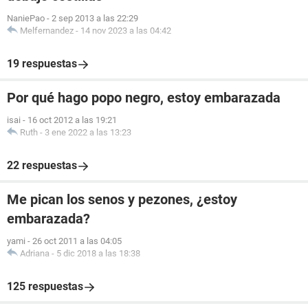
NaniePao
-
2 sep 2013 a las 22:29
Melfernandez
-
14 nov 2023 a las 04:42
19 respuestas
Por qué hago popo negro, estoy embarazada
isai
-
16 oct 2012 a las 19:21
Ruth
-
3 ene 2022 a las 13:23
22 respuestas
Me pican los senos y pezones, ¿estoy
embarazada?
yami
-
26 oct 2011 a las 04:05
Adriana
-
5 dic 2018 a las 18:38
125 respuestas