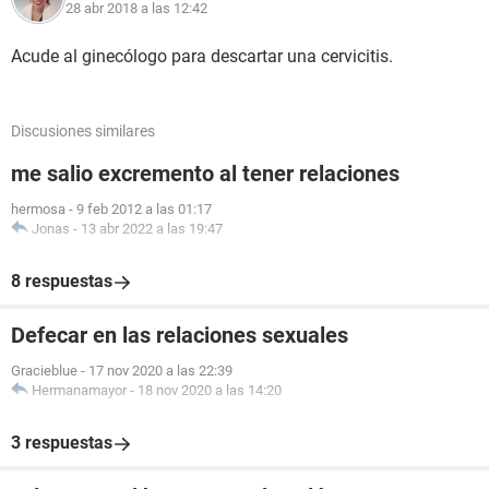
28 abr 2018 a las 12:42
Acude al ginecólogo para descartar una cervicitis.
Discusiones similares
me salio excremento al tener relaciones
hermosa
-
9 feb 2012 a las 01:17
Jonas
-
13 abr 2022 a las 19:47
8 respuestas
Defecar en las relaciones sexuales
Gracieblue
-
17 nov 2020 a las 22:39
Hermanamayor
-
18 nov 2020 a las 14:20
3 respuestas