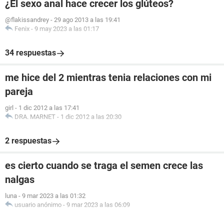
¿El sexo anal hace crecer los glúteos?
@flakissandrey
-
29 ago 2013 a las 19:41
Fenix
-
9 may 2023 a las 01:17
34 respuestas
me hice del 2 mientras tenia relaciones con mi
pareja
girl
-
1 dic 2012 a las 17:41
DRA. MARNET
-
1 dic 2012 a las 20:30
2 respuestas
es cierto cuando se traga el semen crece las
nalgas
luna
-
9 mar 2023 a las 01:32
usuario anónimo
-
9 mar 2023 a las 06:09