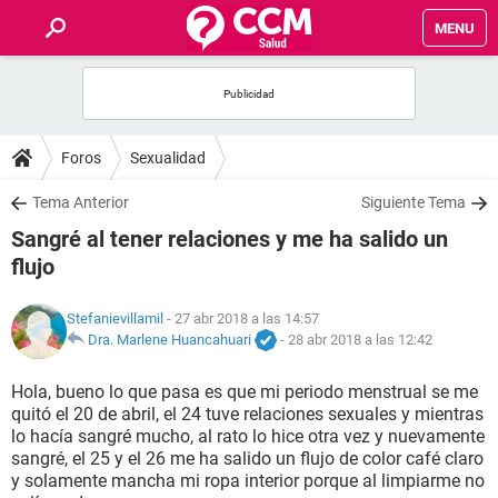
MENU
INICIO
FOROS
Foros
Sexualidad
SALUD
Tema Anterior
Siguiente Tema
Sangré al tener relaciones y me ha salido un
FAMILIA
flujo
NUTRICIÓN
Stefanievillamil
- 27 abr 2018 a las 14:57
Dra. Marlene Huancahuari
-
28 abr 2018 a las 12:42
BIENESTAR
Hola, bueno lo que pasa es que mi periodo menstrual se me
quitó el 20 de abril, el 24 tuve relaciones sexuales y mientras
SEXUALIDAD
lo hacía sangré mucho, al rato lo hice otra vez y nuevamente
sangré, el 25 y el 26 me ha salido un flujo de color café claro
y solamente mancha mi ropa interior porque al limpiarme no
GLOSARIO