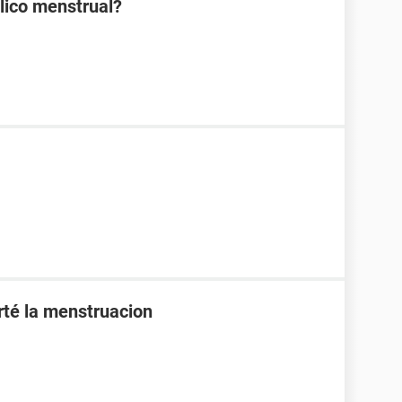
lico menstrual?
orté la menstruacion