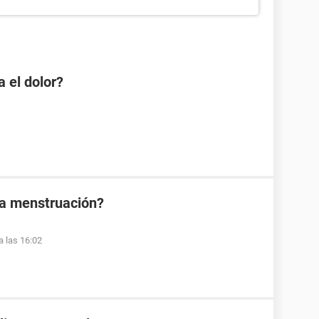
 el dolor?
la menstruación?
a las 16:02