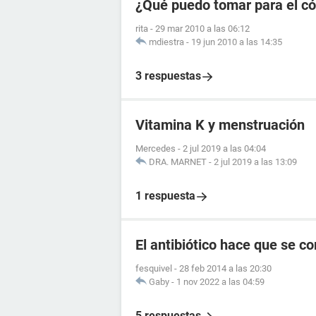
¿Qué puedo tomar para el có
rita
-
29 mar 2010 a las 06:12
mdiestra
-
19 jun 2010 a las 14:35
3 respuestas
Vitamina K y menstruación
Mercedes
-
2 jul 2019 a las 04:04
DRA. MARNET
-
2 jul 2019 a las 13:09
1 respuesta
El antibiótico hace que se c
fesquivel
-
28 feb 2014 a las 20:30
Gaby
-
1 nov 2022 a las 04:59
5 respuestas