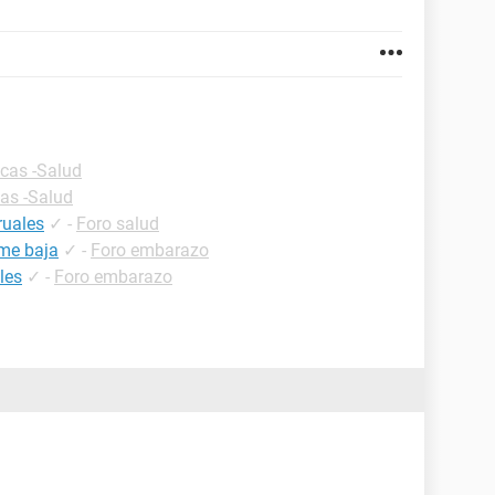
icas -Salud
cas -Salud
ruales
✓
-
Foro salud
 me baja
✓
-
Foro embarazo
les
✓
-
Foro embarazo