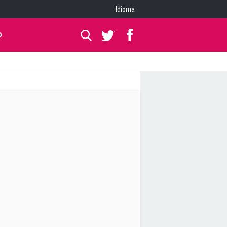
Idioma
O