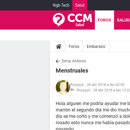
High-Tech
Salud
FOROS
SALUD
Foros
Embarazo
Tema Anterior
Menstruales
Rosyyys
- 28 abr 2018 a las 02:00
Rosyyys -
28 abr 2018 a las 13:2
Hola alguien me podría ayudar me ba
marrón el segundo día me dio mucho 
día se me cortó y me comenzó a dol
rosado esto nunca me había pasado 
pasando