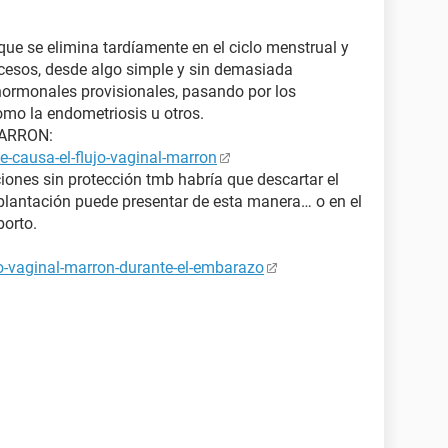
que se elimina tardíamente en el ciclo menstrual y
ocesos, desde algo simple y sin demasiada
ormonales provisionales, pasando por los
mo la endometriosis u otros.
MARRON:
-causa-el-flujo-vaginal-marron
ciones sin protección tmb habría que descartar el
lantación puede presentar de esta manera… o en el
orto.
jo-vaginal-marron-durante-el-embarazo