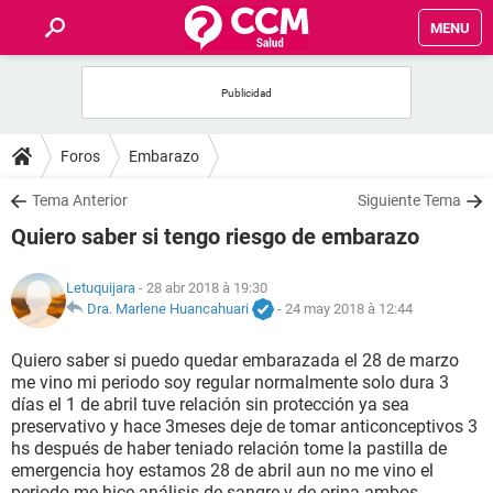
MENU
INICIO
FORUMS
Foros
Embarazo
SALUD
Tema Anterior
Siguiente Tema
Quiero saber si tengo riesgo de embarazo
FAMILIA
Letuquijara
- 28 abr 2018 à 19:30
NUTRICIÓN
Dra. Marlene Huancahuari
-
24 may 2018 à 12:44
Quiero saber si puedo quedar embarazada el 28 de marzo
BIENESTAR
me vino mi periodo soy regular normalmente solo dura 3
días el 1 de abril tuve relación sin protección ya sea
SEXUALIDAD
preservativo y hace 3meses deje de tomar anticonceptivos 3
hs después de haber teniado relación tome la pastilla de
emergencia hoy estamos 28 de abril aun no me vino el
GLOSARIO
periodo me hice análisis de sangre y de orina ambos