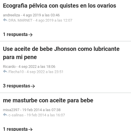
Ecografia pélvica con quistes en los ovarios
andreeliza
-
4 ago 2019 a las 03:46
DRA. MARNET
-
4 ago 2019 a las 12:07
1 respuesta
Use aceite de bebe Jhonson como lubricante
para mi pene
Ricardo
-
4 sep 2022 a las 18:06
Flecha10
-
4 sep 2022 a las 23:51
3 respuestas
me masturbe con aceite para bebe
misa2397
-
19 feb 2014 a las 07:38
c-salinas
-
19 feb 2014 a las 16:07
1 respuesta