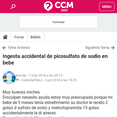
MENU
INICIO
FOROS
Foros
Bebés
SALUD
Tema Anterior
Siguiente Tema
Ingesta accidental de picosulfato de sodio en
FAMILIA
bebe
NUTRICIÓN
Brenda
- 7 may 2018 a las 09:15
GabrielaPerez -
2 jun 2018 a las 15:25
BIENESTAR
Muy buenas noches
Disculpen necesito ayuda estoy muy preocupada porque mi
SEXUALIDAD
bebe de 5 meses tenia estreñimiento su doctor le receto 2
gotas d sulfato de sodio y metoclopramida 15 gotas
accidentalmente le di alrevez
GLOSARIO