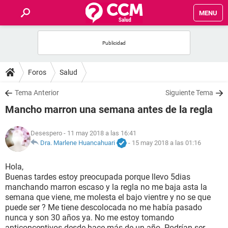
MENU
INICIO
FOROS
Foros
Salud
SALUD
Tema Anterior
Siguiente Tema
Mancho marron una semana antes de la regla
FAMILIA
Desespero
- 11 may 2018 a las 16:41
NUTRICIÓN
Dra. Marlene Huancahuari
-
15 may 2018 a las 01:16
Hola,
BIENESTAR
Buenas tardes estoy preocupada porque llevo 5dias
manchando marron escaso y la regla no me baja asta la
SEXUALIDAD
semana que viene, me molesta el bajo vientre y no se que
puede ser ? Me tiene descolocada no me había pasado
nunca y son 30 años ya. No me estoy tomando
GLOSARIO
anticonceptivos desde hace más de un año. Podrían ser