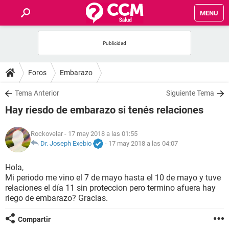
MENU
INICIO
FOROS
Foros
Embarazo
SALUD
Tema Anterior
Siguiente Tema
Hay riesdo de embarazo si tenés relaciones
FAMILIA
Rockovelar
- 17 may 2018 a las 01:55
NUTRICIÓN
Dr. Joseph Exebio
-
17 may 2018 a las 04:07
Hola,
BIENESTAR
Mi periodo me vino el 7 de mayo hasta el 10 de mayo y tuve
relaciones el día 11 sin proteccion pero termino afuera hay
SEXUALIDAD
riego de embarazo? Gracias.
Compartir
GLOSARIO