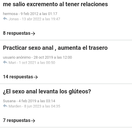
me salio excremento al tener relaciones
hermosa
-
9 feb 2012 a las 01:17
Jonas
-
13 abr 2022 a las 19:47
8 respuestas
Practicar sexo anal , aumenta el trasero
usuario anónimo
-
28 oct 2019 a las 12:00
Mari
-
1 oct 2021 a las 00:50
14 respuestas
¿El sexo anal levanta los glúteos?
Susana
-
4 feb 2019 a las 03:14
Marden
-
8 jun 2023 a las 04:35
7 respuestas