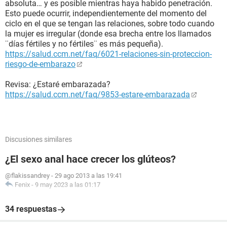
absoluta… y es posible mientras haya habido penetración.
Esto puede ocurrir, independientemente del momento del
ciclo en el que se tengan las relaciones, sobre todo cuando
la mujer es irregular (donde esa brecha entre los llamados
¨días fértiles y no fértiles¨ es más pequeña).
https://salud.ccm.net/faq/6021-relaciones-sin-proteccion-
riesgo-de-embarazo
Revisa: ¿Estaré embarazada?
https://salud.ccm.net/faq/9853-estare-embarazada
Discusiones similares
¿El sexo anal hace crecer los glúteos?
@flakissandrey
-
29 ago 2013 a las 19:41
Fenix
-
9 may 2023 a las 01:17
34 respuestas