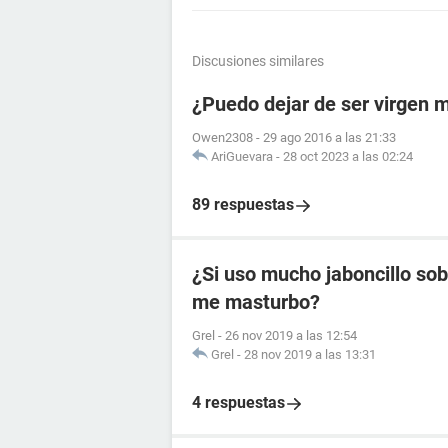
Discusiones similares
¿Puedo dejar de ser virgen 
Owen2308
-
29 ago 2016 a las 21:33
AriGuevara
-
28 oct 2023 a las 02:24
89 respuestas
¿Si uso mucho jaboncillo sob
me masturbo?
Grel
-
26 nov 2019 a las 12:54
Grel
-
28 nov 2019 a las 13:31
4 respuestas