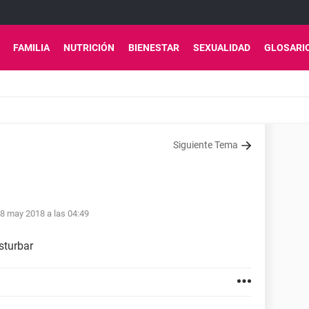
FAMILIA
NUTRICIÓN
BIENESTAR
SEXUALIDAD
GLOSARI
Siguiente Tema
8 may 2018 a las 04:49
sturbar