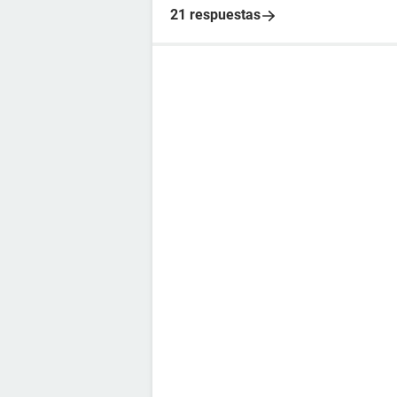
21 respuestas