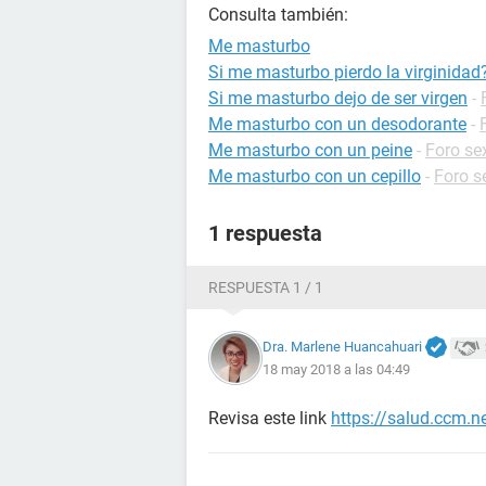
Consulta también:
Me masturbo
Si me masturbo pierdo la virginidad
Si me masturbo dejo de ser virgen
-
Me masturbo con un desodorante
-
Me masturbo con un peine
-
Foro se
Me masturbo con un cepillo
-
Foro s
1 respuesta
RESPUESTA 1 / 1
Dra. Marlene Huancahuari
18 may 2018 a las 04:49
Revisa este link
https://salud.ccm.n