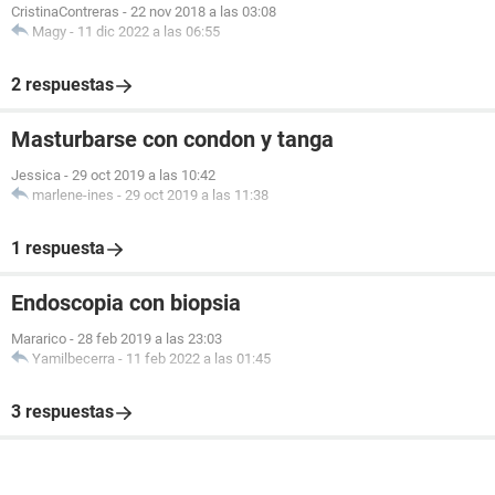
CristinaContreras
-
22 nov 2018 a las 03:08
Magy
-
11 dic 2022 a las 06:55
2 respuestas
Masturbarse con condon y tanga
Jessica
-
29 oct 2019 a las 10:42
marlene-ines
-
29 oct 2019 a las 11:38
1 respuesta
Endoscopia con biopsia
Mararico
-
28 feb 2019 a las 23:03
Yamilbecerra
-
11 feb 2022 a las 01:45
3 respuestas