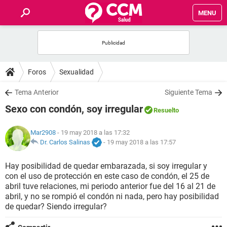
MENU
INICIO
FOROS
Foros
Sexualidad
SALUD
Tema Anterior
Siguiente Tema
Sexo con condón, soy irregular
Resuelto
FAMILIA
Mar2908
- 19 may 2018 a las 17:32
NUTRICIÓN
Dr. Carlos Salinas
-
19 may 2018 a las 17:57
Hay posibilidad de quedar embarazada, si soy irregular y
BIENESTAR
con el uso de protección en este caso de condón, el 25 de
abril tuve relaciones, mi periodo anterior fue del 16 al 21 de
SEXUALIDAD
abril, y no se rompió el condón ni nada, pero hay posibilidad
de quedar? Siendo irregular?
GLOSARIO