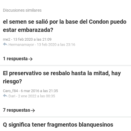
Discusiones similares
el semen se salió por la base del Condon puedo
estar embarazada?
me2
-
13 feb 2020 a las 21:09
Hermanamayor
-
13 feb 2020 a las 23:16
1 respuesta
El preservativo se resbalo hasta la mitad, hay
riesgo?
Caro_f84
-
6 mar 2016 a las 21:35
Dari
-
2 ene 2022 a las 00:35
7 respuestas
Q significa tener fragmentos blanquesinos