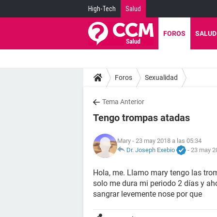
High-Tech
Salud
FOROS
SALUD
Foros
Sexualidad
Tema Anterior
Tengo trompas atadas
Mary
- 23 may 2018 a las 05:34
Dr. Joseph Exebio
-
23 may 20
Hola, me. Llamo mary tengo las tro
solo me dura mi periodo 2 días y ah
sangrar levemente nose por que