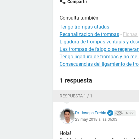
Compartir
Consulta también:
Tengo trompas atadas
Recanalizacion de trompas
-
Fichas 
Ligadura de trompas ventajas y des
Las trompas de falopio se regenera
Tengo ligadura de trompas y no me b
Consecuencias del ligamiento de t
1 respuesta
RESPUESTA 1 / 1
Dr. Joseph Exebio
16.358
23 may 2018 a las 06:03
Hola!