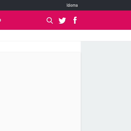
Idioma
O