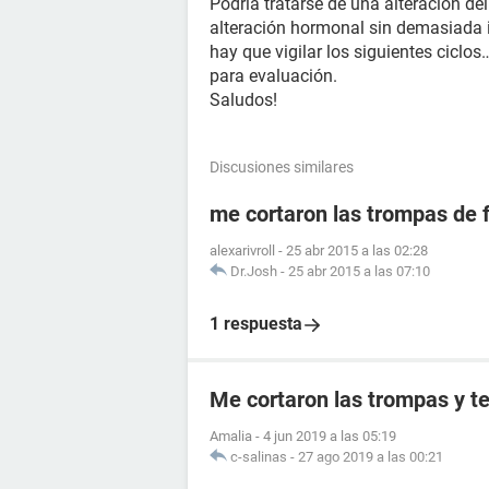
Podría tratarse de una alteración del
alteración hormonal sin demasiada 
hay que vigilar los siguientes ciclos
para evaluación.
Saludos!
Discusiones similares
me cortaron las trompas de 
alexarivroll
-
25 abr 2015 a las 02:28
Dr.Josh
-
25 abr 2015 a las 07:10
1 respuesta
Me cortaron las trompas y t
Amalia
-
4 jun 2019 a las 05:19
c-salinas
-
27 ago 2019 a las 00:21