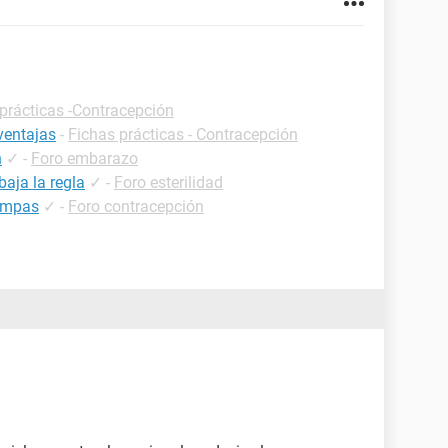
prácticas -Contracepción
ventajas
-
Fichas prácticas - Contracepción
n
✓
-
Foro embarazo
aja la regla
✓
-
Foro esterilidad
rompas
✓
-
Foro contracepción