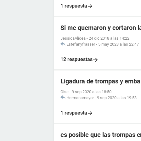
1 respuesta
Si me quemaron y cortaron 
JessicaAlicea
-
24 dic 2018 a las 14:22
Estefanyfrasser
-
5 may 2023 a las 22:47
12 respuestas
Ligadura de trompas y emba
Gise
-
9 sep 2020 a las 18:50
Hermanamayor
-
9 sep 2020 a las 19:53
1 respuesta
es posible que las trompas 