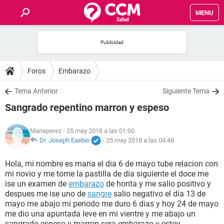
MENU
INICIO
FOROS
Foros
Embarazo
SALUD
Tema Anterior
Siguiente Tema
Sangrado repentino marron y espeso
FAMILIA
Mariaperez
- 25 may 2018 a las 01:00
NUTRICIÓN
Dr. Joseph Exebio
-
25 may 2018 a las 04:48
Hola, mi nombre es maria el dia 6 de mayo tube relacion con
BIENESTAR
mi novio y me tome la pastilla de dia siguiente el doce me
ise un examen de
embarazo
de horita y me salio positivo y
SEXUALIDAD
despues me ise uno de
sangre
salio negativo el dia 13 de
mayo me abajo mi periodo me duro 6 dias y hoy 24 de mayo
me dio una apuntada leve en mi vientre y me abajo un
GLOSARIO
sangrado espeso y marron sera embarazo y estoy