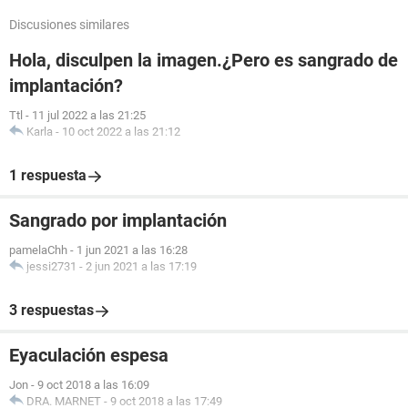
Discusiones similares
Hola, disculpen la imagen.¿Pero es sangrado de
implantación?
Ttl
-
11 jul 2022 a las 21:25
Karla
-
10 oct 2022 a las 21:12
1 respuesta
Sangrado por implantación
pamelaChh
-
1 jun 2021 a las 16:28
jessi2731
-
2 jun 2021 a las 17:19
3 respuestas
Eyaculación espesa
Jon
-
9 oct 2018 a las 16:09
DRA. MARNET
-
9 oct 2018 a las 17:49