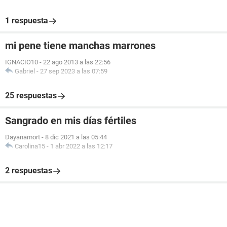
1 respuesta
mi pene tiene manchas marrones
IGNACIO10
-
22 ago 2013 a las 22:56
Gabriel
-
27 sep 2023 a las 07:59
25 respuestas
Sangrado en mis días fértiles
Dayanamort
-
8 dic 2021 a las 05:44
Carolina15
-
1 abr 2022 a las 12:17
2 respuestas