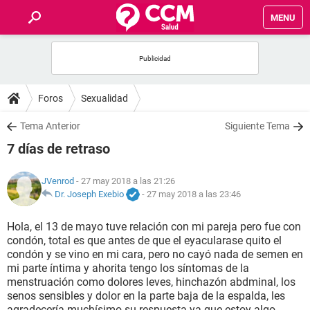
MENU
INICIO
FOROS
Foros
Sexualidad
SALUD
Tema Anterior
Siguiente Tema
7 días de retraso
FAMILIA
JVenrod
- 27 may 2018 a las 21:26
NUTRICIÓN
Dr. Joseph Exebio
-
27 may 2018 a las 23:46
Hola, el 13 de mayo tuve relación con mi pareja pero fue con
BIENESTAR
condón, total es que antes de que el eyacularase quito el
condón y se vino en mi cara, pero no cayó nada de semen en
SEXUALIDAD
mi parte íntima y ahorita tengo los síntomas de la
menstruación como dolores leves, hinchazón abdminal, los
senos sensibles y dolor en la parte baja de la espalda, les
GLOSARIO
agradecería muchísimo su respuesta ya que estoy algo