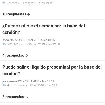
Lester23
-
31 may 2021 a las 19:12
10 respuestas
¿Puede salirse el semen por la base del
condón?
sofia_96_5688
-
16 mar 2019 a las 01:07
DRA. MARNET
-
16 mar 2019 a las 12:50
4 respuestas
Puede salir el liquido preseminal por la base del
condón?
juanperezal123
-
12 jul 2020 a las 18:59
Hermanamayor
-
13 jul 2020 a las 02:41
5 respuestas