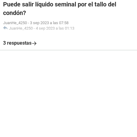
Puede salir líquido seminal por el tallo del
condón?
JuanHe_4250
-
3 sep 2023 a las 07:58
JuanHe_4250
-
4 sep 2023 a las 01:13
3 respuestas