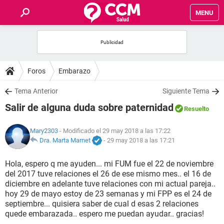
MENU
INICIO
FOROS
Foros
Embarazo
SALUD
Tema Anterior
Siguiente Tema
Salir de alguna duda sobre paternidad
Resuelto
FAMILIA
Mary2303
- Modificado el 29 may 2018 a las 17:22
NUTRICIÓN
Dra. Marta Marnet
-
29 may 2018 a las 17:21
Hola, espero q me ayuden... mi FUM fue el 22 de noviembre
BIENESTAR
del 2017 tuve relaciones el 26 de ese mismo mes.. el 16 de
diciembre en adelante tuve relaciones con mi actual pareja..
SEXUALIDAD
hoy 29 de mayo estoy de 23 semanas y mi FPP es el 24 de
septiembre... quisiera saber de cual d esas 2 relaciones
quede embarazada.. espero me puedan ayudar.. gracias!
GLOSARIO