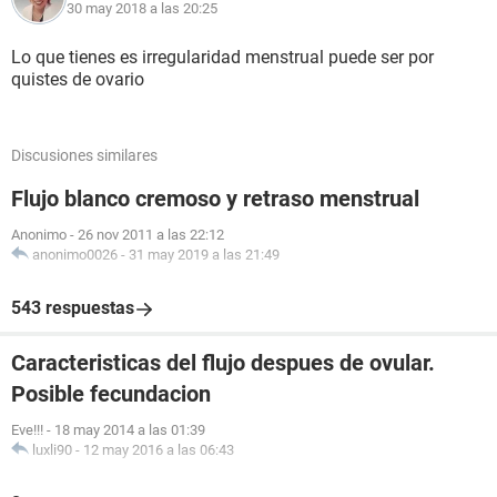
30 may 2018 a las 20:25
Lo que tienes es irregularidad menstrual puede ser por
quistes de ovario
Discusiones similares
Flujo blanco cremoso y retraso menstrual
Anonimo
-
26 nov 2011 a las 22:12
anonimo0026
-
31 may 2019 a las 21:49
543 respuestas
Caracteristicas del flujo despues de ovular.
Posible fecundacion
Eve!!!
-
18 may 2014 a las 01:39
luxli90
-
12 may 2016 a las 06:43