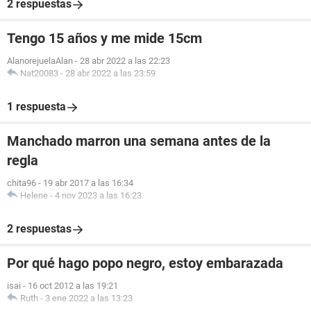
2 respuestas
Tengo 15 años y me mide 15cm
AlanorejuelaAlan
-
28 abr 2022 a las 22:23
Nat20083
-
28 abr 2022 a las 23:59
1 respuesta
Manchado marron una semana antes de la
regla
chita96
-
19 abr 2017 a las 16:34
Helene
-
4 nov 2023 a las 16:23
2 respuestas
Por qué hago popo negro, estoy embarazada
isai
-
16 oct 2012 a las 19:21
Ruth
-
3 ene 2022 a las 13:23