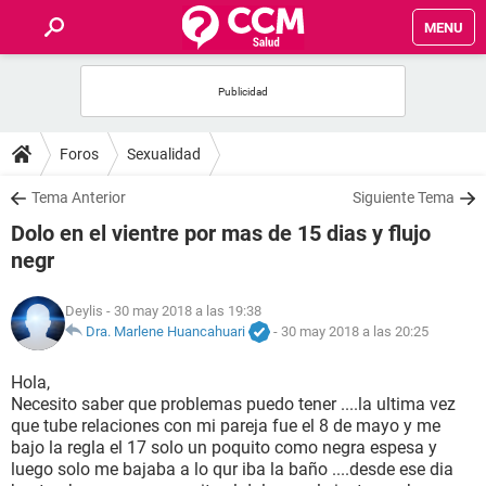
MENU
INICIO
FOROS
Foros
Sexualidad
SALUD
Tema Anterior
Siguiente Tema
Dolo en el vientre por mas de 15 dias y flujo
FAMILIA
negr
NUTRICIÓN
Deylis
- 30 may 2018 a las 19:38
Dra. Marlene Huancahuari
-
30 may 2018 a las 20:25
BIENESTAR
Hola,
Necesito saber que problemas puedo tener ....la ultima vez
SEXUALIDAD
que tube relaciones con mi pareja fue el 8 de mayo y me
bajo la regla el 17 solo un poquito como negra espesa y
luego solo me bajaba a lo qur iba la baño ....desde ese dia
GLOSARIO