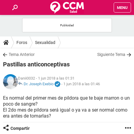
MENU
INICIO
FOROS
Foros
Sexualidad
SALUD
Tema Anterior
Siguiente Tema
Pastillas anticonceptivas
FAMILIA
Danii0032
- 1 jun 2018 a las 01:31
NUTRICIÓN
Dr. Joseph Exebio
-
1 jun 2018 a las 01:46
Es normal del primer mes de pildora que te baje marron o un
BIENESTAR
poco de sangre?
El 2do mes de pildora será igual o ya va a ser normal como
SEXUALIDAD
era antes de tomarlas?
Compartir
GLOSARIO