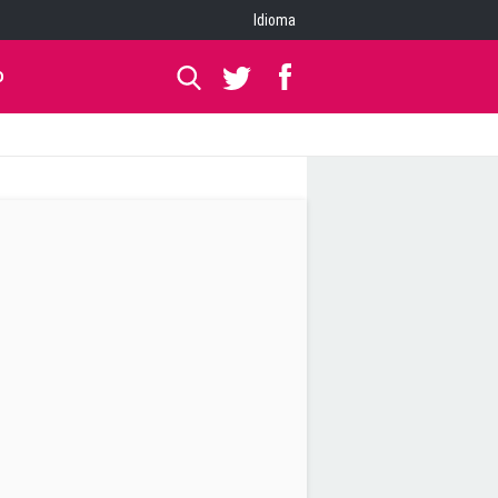
Idioma
O