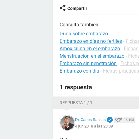
Compartir
Consulta también:
Duda sobre embarazo
Embarazo en días no fertiles
-
Ficha
Amoxicilina en el embarazo
-
Fichas
Menstruacion en el embarazo
-
Fich
Embarazo sin penetración
-
Fichas 
Embarazo con diu
-
Fichas práctica
1 respuesta
RESPUESTA 1 / 1
Dr. Carlos Salinas
16.108
4 jun 2018 a las 23:39