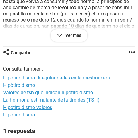
hasta que volvia a consumir y todo normal a principios de
año cambie de marca de levotiroxina y a pesar de consumir
mi pastilla mi regla se fue (por 6 meses) el mes pasado
regreso pero me duro 12 dias cuando lo normal en mi son 7
dias de duracion, han pasado 10 dias de que termino el ciclo
y ya me volvio a bajar. Sé que tengo que ir al medico pero
Ver más
inmediatamente no tengo la posibilidad de acudir a uno
agradeceria encaricidamente alguna opinion que me ayude
a sobrellevar estos momentos de preocupacion. Saludos y
Compartir
Bendiciones.
Consulta también:
Hipotiroidismo: Irregularidades en la mestruacion
Hipòtiroidismo
Valores de tsh que indican hipotiroidismo
La hormona estimulante de la tiroides (TSH)
Hipotiroidismo valores
Hipotiroidismo
1 respuesta