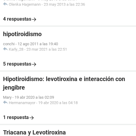
Olenka Hagemann
-
23 may 2013 a las 22:36
4 respuestas
hipotiroidismo
conchi
-
12 ago 2011 a las 19:40
Karly_28
-
23 mar 2021 a las 22:51
5 respuestas
Hipotiroidismo: levotiroxina e interacción con
jengibre
Mary
-
19 abr 2020 a las 02:09
Hermanamayor
-
19 abr 2020 a las 04:18
1 respuesta
Triacana y Levotiroxina