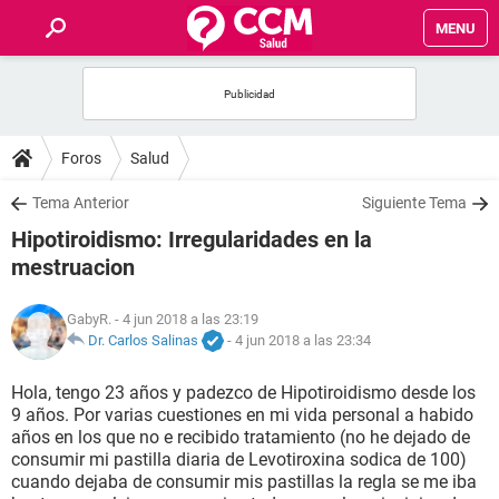
MENU
INICIO
FOROS
Foros
Salud
SALUD
Tema Anterior
Siguiente Tema
Hipotiroidismo: Irregularidades en la
FAMILIA
mestruacion
NUTRICIÓN
GabyR.
- 4 jun 2018 a las 23:19
Dr. Carlos Salinas
-
4 jun 2018 a las 23:34
BIENESTAR
Hola, tengo 23 años y padezco de Hipotiroidismo desde los
9 años. Por varias cuestiones en mi vida personal a habido
SEXUALIDAD
años en los que no e recibido tratamiento (no he dejado de
consumir mi pastilla diaria de Levotiroxina sodica de 100)
cuando dejaba de consumir mis pastillas la regla se me iba
GLOSARIO