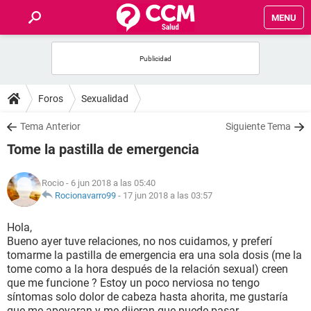
MENU
INICIO
FOROS
Foros
Sexualidad
SALUD
Tema Anterior
Siguiente Tema
Tome la pastilla de emergencia
FAMILIA
Rocio
- 6 jun 2018 a las 05:40
NUTRICIÓN
Rocionavarro99
-
17 jun 2018 a las 03:57
Hola,
BIENESTAR
Bueno ayer tuve relaciones, no nos cuidamos, y preferí
tomarme la pastilla de emergencia era una sola dosis (me la
SEXUALIDAD
tome como a la hora después de la relación sexual) creen
que me funcione ? Estoy un poco nerviosa no tengo
síntomas solo dolor de cabeza hasta ahorita, me gustaría
GLOSARIO
que me apoyaran y me dijeran que puede pasar