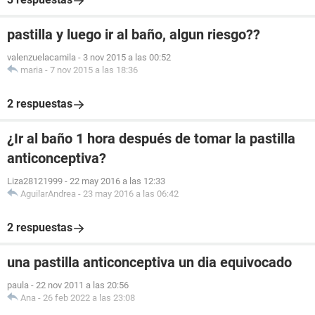
pastilla y luego ir al baño, algun riesgo??
valenzuelacamila
-
3 nov 2015 a las 00:52
maria
-
7 nov 2015 a las 18:36
2 respuestas
¿Ir al baño 1 hora después de tomar la pastilla
anticonceptiva?
Liza28121999
-
22 may 2016 a las 12:33
AguilarAndrea
-
23 may 2016 a las 06:42
2 respuestas
una pastilla anticonceptiva un dia equivocado
paula
-
22 nov 2011 a las 20:56
Ana
-
26 feb 2022 a las 23:08