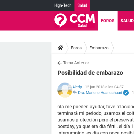
High-Tech
Salud
FOROS
SALUD
Foros
Embarazo
Tema Anterior
Posibilidad de embarazo
Aledp
- 12 jun 2018 a las 04:37
Dra. Marlene Huancahuari
-
1
ola me pueden ayudar, tuve relacion
terminará mi periodo, usamos el coit
usamos protección pero el preservati
postday, ya que era día fértil, el dí
interrumpido, es día con poca posib