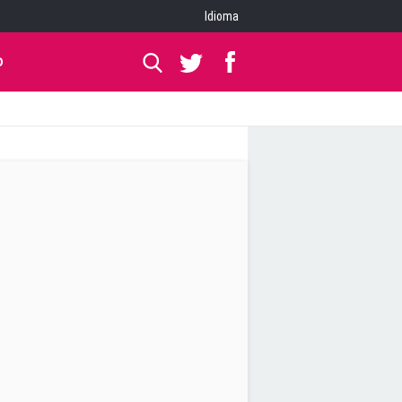
Idioma
O