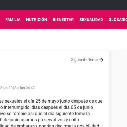
FAMILIA
NUTRICIÓN
BIENESTAR
SEXUALIDAD
GLOSARI
Siguiente Tema
2 jun 2018 a las 04:47
es sexuales el día 25 de mayo justo después de que
o interrumpido, días después el día 05 de junio
vo se rompió así que al día siguiente tome la
a 10 de junio usamos preservativos y coito
ilidad de embarazo, podrían decirme la posibilidad