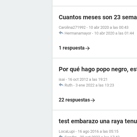
Cuantos meses son 23 sema
Carolina271992
-
10 abr 2020 a las 00:43
Hermanamayor
-
10 abr 2020 a las 01:44
1 respuesta
Por qué hago popo negro, e
isai
-
16 oct 2012 a las 19:21
Ruth
-
3 ene 2022 a las 13:23
22 respuestas
test embarazo una raya tenu
LocaLupi
-
16 ago 2016 a las 05:15