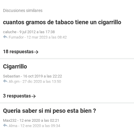
Discusiones similares
cuantos gramos de tabaco tiene un cigarrillo
caluche
-
9 jul 2012 a las 17:38
Fumador
-
12 mar 2023 a las 08:42
18 respuestas
Cigarrillo
Sebastian
-
16 oct 2019 a las 22:22
Ah.gm
-
27 dic 2020 a las 13:50
3 respuestas
Queria saber si mi peso esta bien ?
Max232
-
12 ene 2020 a las 02:21
Alma
-
12 ene 2020 a las 09:34