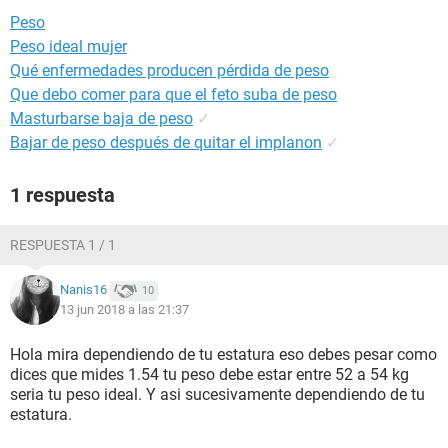
Peso
Peso ideal mujer
Qué enfermedades producen pérdida de peso
Que debo comer para que el feto suba de peso
Masturbarse baja de peso
✓
Bajar de peso después de quitar el implanon
✓
1 respuesta
RESPUESTA 1 / 1
Nanis16
10
13 jun 2018 a las 21:37
Hola mira dependiendo de tu estatura eso debes pesar como
dices que mides 1.54 tu peso debe estar entre 52 a 54 kg
seria tu peso ideal. Y asi sucesivamente dependiendo de tu
estatura.