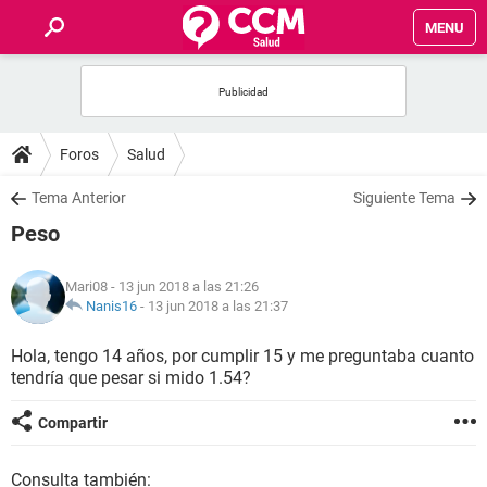
MENU
INICIO
FOROS
Foros
Salud
SALUD
Tema Anterior
Siguiente Tema
Peso
FAMILIA
Mari08
- 13 jun 2018 a las 21:26
NUTRICIÓN
Nanis16
-
13 jun 2018 a las 21:37
Hola, tengo 14 años, por cumplir 15 y me preguntaba cuanto
BIENESTAR
tendría que pesar si mido 1.54?
SEXUALIDAD
Compartir
GLOSARIO
Consulta también: