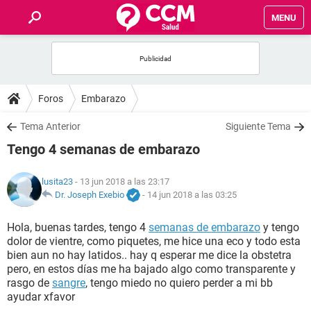
MENU
INICIO
FOROS
Foros
Embarazo
SALUD
Tema Anterior
Siguiente Tema
Tengo 4 semanas de embarazo
FAMILIA
lusita23
- 13 jun 2018 a las 23:17
NUTRICIÓN
Dr. Joseph Exebio
-
14 jun 2018 a las 03:25
Hola, buenas tardes, tengo 4
semanas de embarazo
y tengo
BIENESTAR
dolor de vientre, como piquetes, me hice una eco y todo esta
bien aun no hay latidos.. hay q esperar me dice la obstetra
SEXUALIDAD
pero, en estos días me ha bajado algo como transparente y
rasgo de
sangre
, tengo miedo no quiero perder a mi bb
ayudar xfavor
GLOSARIO