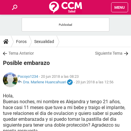
MENU
INICIO
FOROS
Foros
Sexualidad
SALUD
Tema Anterior
Siguiente Tema
Posible embarazo
FAMILIA
Pocoyo1234
- 20 jun 2018 a las 08:23
NUTRICIÓN
Dra. Marlene Huancahuari
-
20 jun 2018 a las 12:56
Hola,
BIENESTAR
Buenas noches, mi nombre es Alejandra y tengo 21 años,
hace casi 11 meses que tuve a mi bebe y traigo el implante,
SEXUALIDAD
tuve relaciones el dia de ovulacion y quiero saber si puedo
quedar embarazada y si puedo tomar la.pastilla del dia
siguiente para tener una doble protección? Agradezco su
GLOSARIO
pronta respuesta.