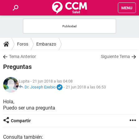
MENU
INICIO
FOROS
Foros
Embarazo
SALUD
Tema Anterior
Siguiente Tema
Preguntas
FAMILIA
Lupita
- 21 jun 2018 a las 04:08
NUTRICIÓN
Dr. Joseph Exebio
-
21 jun 2018 a las 06:53
Hola,
BIENESTAR
Puedo ser una pregunta
SEXUALIDAD
Compartir
GLOSARIO
Consulta también: