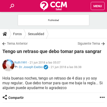
MENU
INICIO
FOROS
Foros
Sexualidad
SALUD
Tema Anterior
Siguiente Tema
Tengo un retraso que debo tomar para sangrar
FAMILIA
Ruth1991
- 21 jun 2018 a las 05:07
NUTRICIÓN
Dr. Joseph Exebio
-
21 jun 2018 a las 06:38
Hola buenas noches, tengo un retraso de 4 días y yo soy
BIENESTAR
muy regular.. Que debo tomar para que me baje la regla... Si
alguien puede ayudarme lo agradezco
SEXUALIDAD
Compartir
GLOSARIO