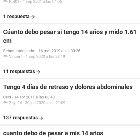
Rut03
-
4 sep 2021 a las 04:05
1 respuesta
Cúanto debo pesar si tengo 14 años y mido 1.61
cm
SebastinAlejandro
-
16 mar 2019 a las 03:26
Vincent
-
1 sep 2023 a las 23:19
11 respuestas
Tengo 4 días de retraso y dolores abdominales
Ceci
-
14 abr 2011 a las 03:48
Zay_24
-
30 jun 2020 a las 21:09
137 respuestas
cuanto debo de pesar a mis 14 años