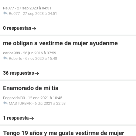
Re077
-
27 sep 2023 à 04:51
Re077
-
27 sep 2023 à 04:51
0 respuestas
me obligan a vestirme de mujer ayudenme
carlos989
-
26 jun 2016 à 07:59
Roberto
-
6 nov 2020 à 15:48
36 respuestas
Enamorado de mi tia
Edgarvidal30
-
12 ene 2021 à 10:45
MASTURBAR
-
6 dic 2021 à 22:53
1 respuesta
Tengo 19 años y me gusta vestirme de mujer