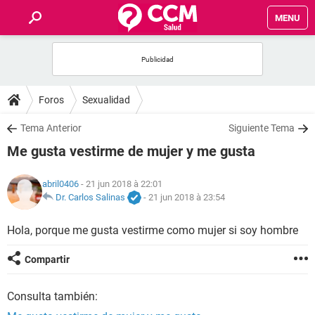
MENU
INICIO
FORUMS
Foros
Sexualidad
SALUD
Tema Anterior
Siguiente Tema
Me gusta vestirme de mujer y me gusta
FAMILIA
abril0406
- 21 jun 2018 à 22:01
NUTRICIÓN
Dr. Carlos Salinas
-
21 jun 2018 à 23:54
Hola, porque me gusta vestirme como mujer si soy hombre
BIENESTAR
Compartir
SEXUALIDAD
Consulta también:
GLOSARIO