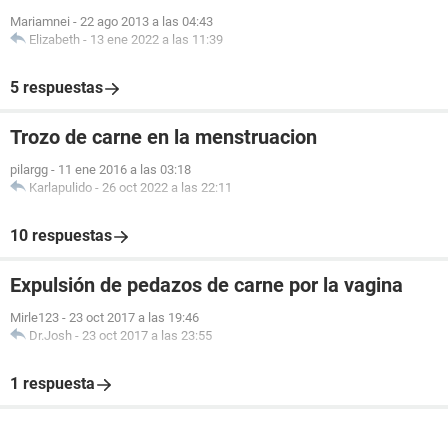
Mariamnei
-
22 ago 2013 a las 04:43
Elizabeth
-
13 ene 2022 a las 11:39
5 respuestas
Trozo de carne en la menstruacion
pilargg
-
11 ene 2016 a las 03:18
Karlapulido
-
26 oct 2022 a las 22:11
10 respuestas
Expulsión de pedazos de carne por la vagina
Mirle123
-
23 oct 2017 a las 19:46
Dr.Josh
-
23 oct 2017 a las 23:55
1 respuesta