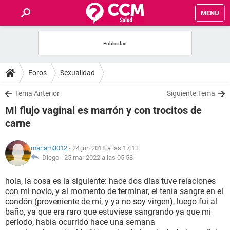
MENU
INICIO
FOROS
Foros
Sexualidad
SALUD
Tema Anterior
Siguiente Tema
Mi flujo vaginal es marrón y con trocitos de
FAMILIA
carne
NUTRICIÓN
mariam3012
- 24 jun 2018 a las 17:13
Diego -
25 mar 2022 a las 05:58
BIENESTAR
hola, la cosa es la siguiente: hace dos días tuve relaciones
con mi novio, y al momento de terminar, el tenía sangre en el
SEXUALIDAD
condón (proveniente de mí, y ya no soy virgen), luego fui al
baño, ya que era raro que estuviese sangrando ya que mi
período, había ocurrido hace una semana
GLOSARIO